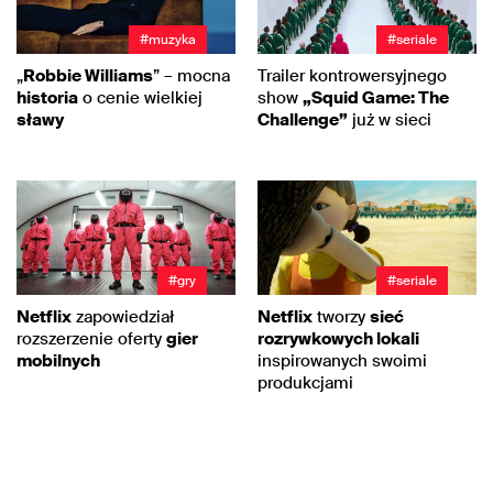
#muzyka
#seriale
„
Robbie Williams
” – mocna
Trailer kontrowersyjnego
historia
o cenie wielkiej
show
„Squid Game: The
sławy
Challenge”
już w sieci
#gry
#seriale
Netflix
zapowiedział
Netflix
tworzy
sieć
rozszerzenie oferty
gier
rozrywkowych lokali
mobilnych
inspirowanych swoimi
produkcjami