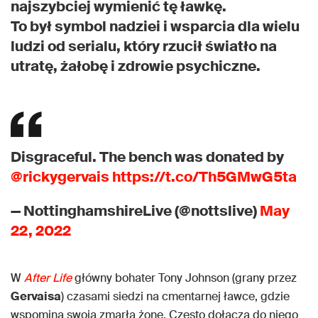
najszybciej wymienić tę ławkę.
To był symbol nadziei i wsparcia dla wielu
ludzi od serialu, który rzucił światło na
utratę, żałobę i zdrowie psychiczne.
Disgraceful. The bench was donated by
@rickygervais
https://t.co/Th5GMwG5ta
— NottinghamshireLive (@nottslive)
May
22, 2022
W
After Life
główny bohater Tony Johnson (grany przez
Gervaisa
) czasami siedzi na cmentarnej ławce, gdzie
wspomina swoją zmarłą żonę. Często dołącza do niego