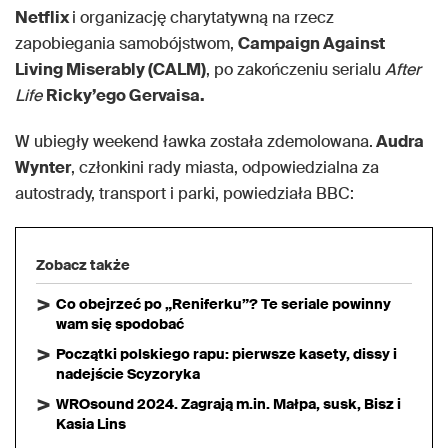
Netflix
i organizację charytatywną na rzecz
zapobiegania samobójstwom,
Campaign Against
Living Miserably (CALM)
, po zakończeniu serialu
After
Life
Ricky’ego Gervaisa.
W ubiegły weekend ławka została zdemolowana.
Audra
Wynter
, członkini rady miasta, odpowiedzialna za
autostrady, transport i parki, powiedziała BBC:
Zobacz także
Co obejrzeć po „Reniferku”? Te seriale powinny
wam się spodobać
Początki polskiego rapu: pierwsze kasety, dissy i
nadejście Scyzoryka
WROsound 2024. Zagrają m.in. Małpa, susk, Bisz i
Kasia Lins