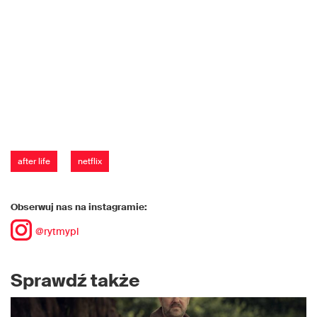
after life
netflix
Obserwuj nas na instagramie:
@rytmypl
Sprawdź także