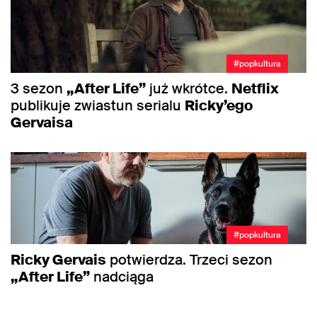
#popkultura
3 sezon
„After Life”
już wkrótce.
Netflix
publikuje zwiastun serialu
Ricky’ego
Gervaisa
#popkultura
Ricky Gervais
potwierdza. Trzeci sezon
„After Life”
nadciąga