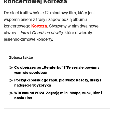
koncertowej Korteza
Do sieci trafił właśnie 12-minutowy film, który jest
wspomnieniem z trasy i zapowiedzią albumu
koncertowego
Korteza
. Słyszymy w nim dwa nowe
utwory –
Intro
i
Chodź na chwilę
, które otwierały
jesienno-zimowe koncerty.
Zobacz także
Co obejrzeć po „Reniferku”? Te seriale powinny
wam się spodobać
Początki polskiego rapu: pierwsze kasety, dissy i
nadejście Scyzoryka
WROsound 2024. Zagrają m.in. Małpa, susk, Bisz i
Kasia Lins