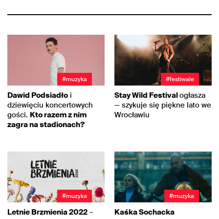
#muzyka
#festiwale
Dawid Podsiadło
i
Stay Wild Festival
ogłasza
dziewięciu koncertowych
— szykuje się piękne lato we
gości.
Kto razem z nim
Wrocławiu
zagra na stadionach?
#muzyka
#muzyka
Letnie Brzmienia 2022
–
Kaśka Sochacka