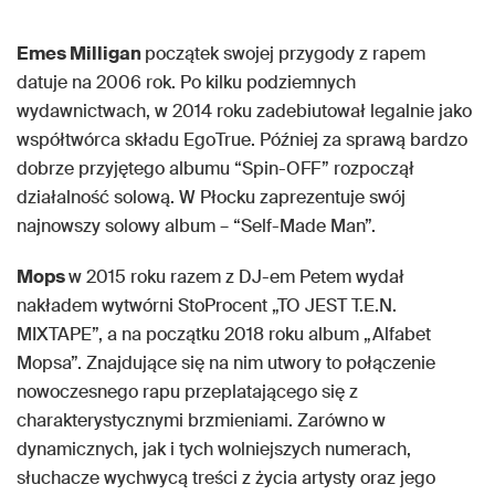
Emes Milligan
początek swojej przygody z rapem
datuje na 2006 rok. Po kilku podziemnych
wydawnictwach, w 2014 roku zadebiutował legalnie jako
współtwórca składu EgoTrue. Później za sprawą bardzo
dobrze przyjętego albumu “Spin-OFF” rozpoczął
działalność solową. W Płocku zaprezentuje swój
najnowszy solowy album – “Self-Made Man”.
Mops
w 2015 roku razem z DJ-em Petem wydał
nakładem wytwórni StoProcent „TO JEST T.E.N.
MIXTAPE”, a na początku 2018 roku album „Alfabet
Mopsa”. Znajdujące się na nim utwory to połączenie
nowoczesnego rapu przeplatającego się z
charakterystycznymi brzmieniami. Zarówno w
dynamicznych, jak i tych wolniejszych numerach,
słuchacze wychwycą treści z życia artysty oraz jego