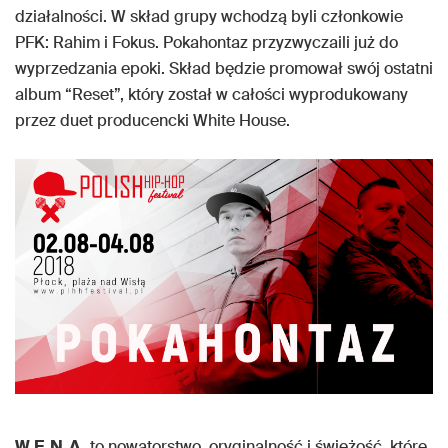
działalności. W skład grupy wchodzą byli członkowie
PFK: Rahim i Fokus. Pokahontaz przyzwyczaili już do
wyprzedzania epoki. Skład będzie promował swój ostatni
album “Reset”, który został w całości wyprodukowany
przez duet producencki White House.
W.E.N.A.
to nowatorstwo, oryginalność i świeżość, które