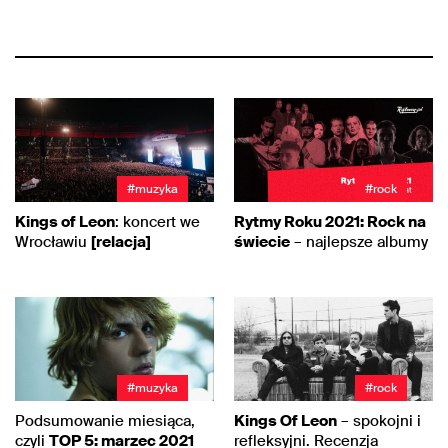
#muzyka
#rock
Kings of Leon
: koncert we
Rytmy Roku 2021: Rock na
Wrocławiu
[relacja]
świecie
– najlepsze albumy
#muzyka
#rock
Podsumowanie miesiąca,
Kings Of Leon
– spokojni i
czyli
TOP 5: marzec 2021
refleksyjni. Recenzja