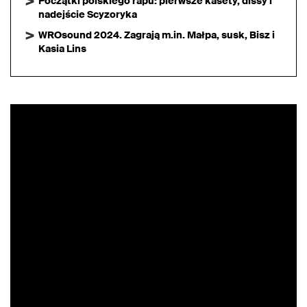
Początki polskiego rapu: pierwsze kasety, dissy i
nadejście Scyzoryka
WROsound 2024. Zagrają m.in. Małpa, susk, Bisz i
Kasia Lins