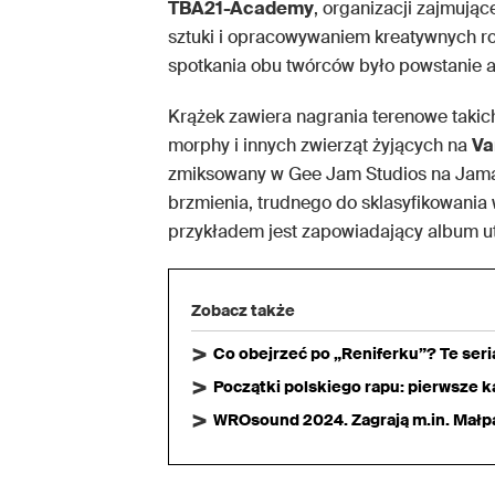
TBA21-Academy
, organizacji zajmują
sztuki i opracowywaniem kreatywnych r
spotkania obu twórców było powstanie 
Krążek zawiera nagrania terenowe takic
morphy i innych zwierząt żyjących na
Va
zmiksowany w Gee Jam Studios na Jama
brzmienia, trudnego do sklasyfikowania
przykładem jest zapowiadający album u
Zobacz także
Co obejrzeć po „Reniferku”? Te ser
Początki polskiego rapu: pierwsze ka
WROsound 2024. Zagrają m.in. Małpa,