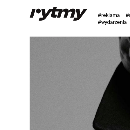
#reklama
#
#wydarzenia