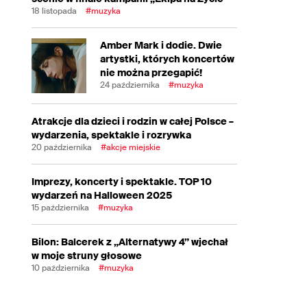
18 listopada
#muzyka
Amber Mark i dodie. Dwie
artystki, których koncertów
nie można przegapić!
24 października
#muzyka
Atrakcje dla dzieci i rodzin w całej Polsce –
wydarzenia, spektakle i rozrywka
20 października
#akcje miejskie
Imprezy, koncerty i spektakle. TOP 10
wydarzeń na Halloween 2025
15 października
#muzyka
Bilon: Balcerek z „Alternatywy 4” wjechał
w moje struny głosowe
10 października
#muzyka