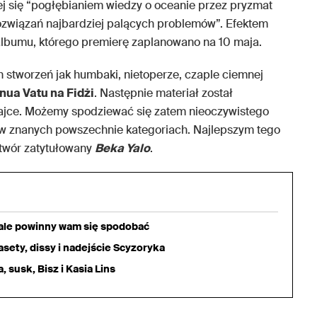
cej się “pogłębianiem wiedzy o oceanie przez pryzmat
ozwiązań najbardziej palących problemów”. Efektem
albumu, którego premierę zaplanowano na 10 maja.
h stworzeń jak humbaki, nietoperze, czaple ciemnej
nua Vatu na Fidżi
. Następnie materiał został
jce. Możemy spodziewać się zatem nieoczywistego
 w znanych powszechnie kategoriach. Najlepszym tego
twór zatytułowany
Beka Yalo
.
iale powinny wam się spodobać
sety, dissy i nadejście Scyzoryka
 susk, Bisz i Kasia Lins