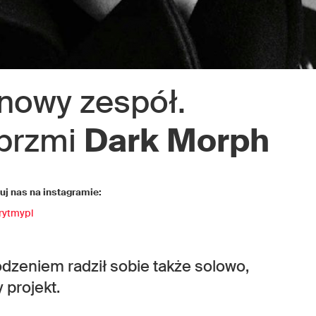
 nowy zespół.
 brzmi
Dark Morph
j nas na instagramie:
rytmypl
odzeniem radził sobie także solowo,
 projekt.