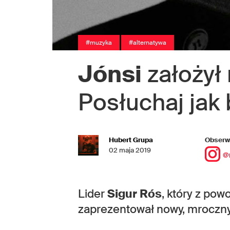
#muzyka
#alternatywa
Jónsi
założył
Posłuchaj jak
Hubert Grupa
Obserwu
02 maja 2019
@
Lider
Sigur Rós
, który z pow
zaprezentował nowy, mroczny