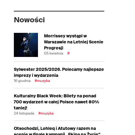
Nowości
Morrissey wystąpi w
Warszawie na Letniej Scenie
Progresji
05 kwietnia
#
Sylwester 2025/2026. Polecamy najlepsze
imprezy i wydarzenia
16 grudnia
#muzyka
Kulturalny Black Week: Bilety na ponad
700 wydarzeń w całej Polsce nawet 80%
taniej!
24 listopada
#muzyka
Otsochodzi, Lohleq i Atutowy razem na
scenie w finale kampanii „Ekipa na Życie”