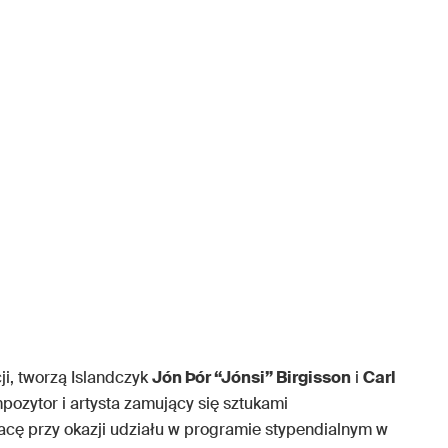
ji, tworzą Islandczyk
Jón Þór “Jónsi” Birgisson
i
Carl
ozytor i artysta zamujący się sztukami
acę przy okazji udziału w programie stypendialnym w