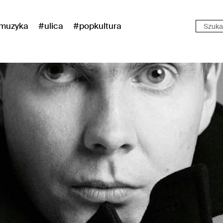
muzyka
#ulica
#popkultura