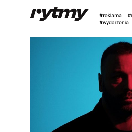
#reklama
#
#wydarzenia