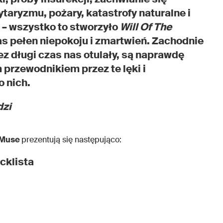
taryzmu, pożary, katastrofy naturalne i
 – wszystko to stworzyło
Will Of The
zas pełen niepokoju i zmartwień. Zachodnie
ez długi czas nas otulały, są naprawdę
 przewodnikiem przez te lęki i
o nich.
dzi
Muse
prezentują się następująco:
acklista