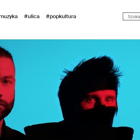
muzyka
#ulica
#popkultura