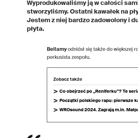
Wyprodukowaliśmy ją w całości sami.
stworzyliśmy. Ostatni kawałek na pły
Jestem z niej bardzo zadowolony i d
płyta.
Bellamy
odniósł się także do większej ro
perkusista zespołu.
Zobacz także
Co obejrzeć po „Reniferku”? Te ser
Początki polskiego rapu: pierwsze ka
WROsound 2024. Zagrają m.in. Małpa,