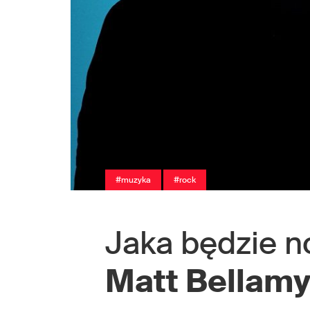
#muzyka
#rock
Jaka będzie n
Matt Bellam