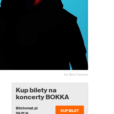
fot. Nick Fancher
Kup bilety na
koncerty BOKKA
Biletomat.pl
KUP BILET
59 PLN