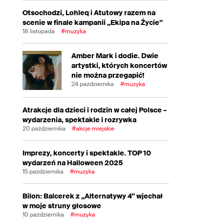
Otsochodzi, Lohleq i Atutowy razem na
scenie w finale kampanii „Ekipa na Życie”
18 listopada
#muzyka
Amber Mark i dodie. Dwie
artystki, których koncertów
nie można przegapić!
24 października
#muzyka
Atrakcje dla dzieci i rodzin w całej Polsce –
wydarzenia, spektakle i rozrywka
20 października
#akcje miejskie
Imprezy, koncerty i spektakle. TOP 10
wydarzeń na Halloween 2025
15 października
#muzyka
Bilon: Balcerek z „Alternatywy 4” wjechał
w moje struny głosowe
10 października
#muzyka