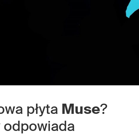
owa płyta
Muse
?
y
odpowiada