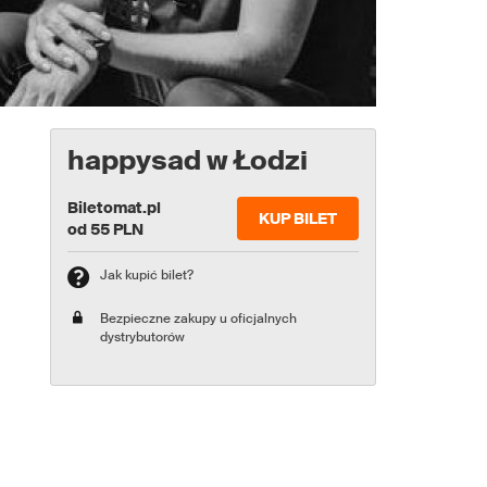
happysad w Łodzi
Biletomat.pl
KUP BILET
od 55 PLN
Jak kupić bilet?
Bezpieczne zakupy u oficjalnych
dystrybutorów