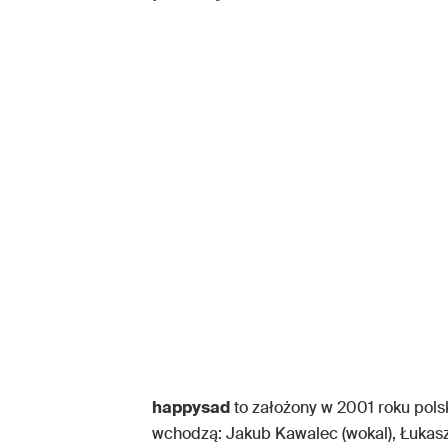
happysad
to założony w 2001 roku pols
wchodzą: Jakub Kawalec (wokal), Łukasz C