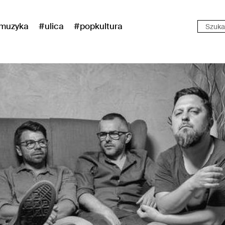
muzyka
#ulica
#popkultura