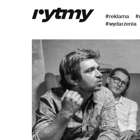
#reklama
#
#wydarzenia