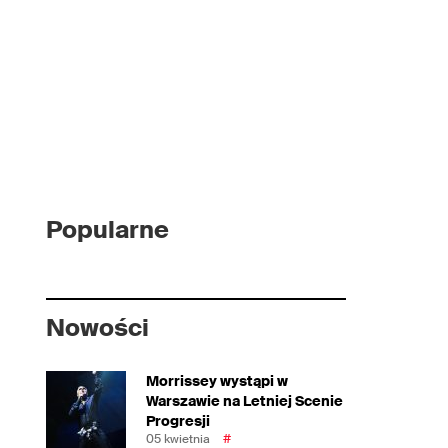
Popularne
Nowości
Morrissey wystąpi w
Warszawie na Letniej Scenie
Progresji
05 kwietnia
#