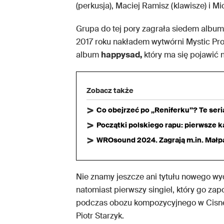
(perkusja), Maciej Ramisz (klawisze) i Mi
Grupa do tej pory zagrała siedem album
2017 roku nakładem wytwórni Mystic P
album
happysad,
który ma się pojawić n
Zobacz także
Co obejrzeć po „Reniferku”? Te ser
Początki polskiego rapu: pierwsze ka
WROsound 2024. Zagrają m.in. Małpa,
Nie znamy jeszcze ani tytułu nowego wy
natomiast pierwszy singiel, który go za
podczas obozu kompozycyjnego w Cisnej.
Piotr Starzyk.