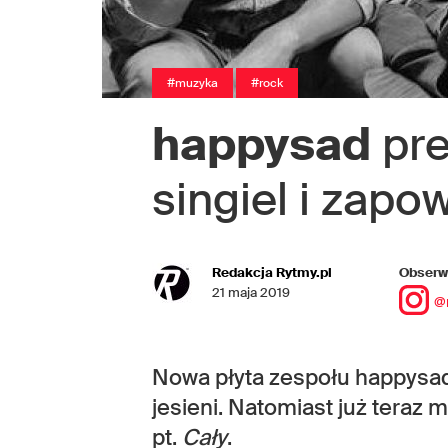
#muzyka
#rock
happysad
pre
singiel i zap
Redakcja Rytmy.pl
Obserwu
21 maja 2019
@
Nowa płyta zespołu happysad
jesieni. Natomiast już tera
pt.
C
ały
.