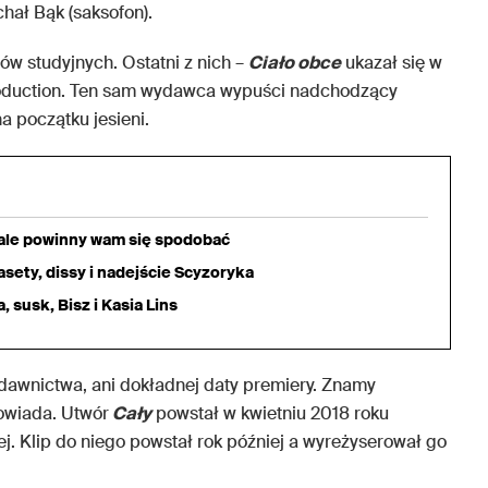
chał Bąk (saksofon).
ów studyjnych. Ostatni z nich –
Ciało obce
ukazał się w
roduction. Ten sam wydawca wypuści nadchodzący
a początku jesieni.
iale powinny wam się spodobać
sety, dissy i nadejście Scyzoryka
 susk, Bisz i Kasia Lins
dawnictwa, ani dokładnej daty premiery. Znamy
powiada. Utwór
Cały
powstał w kwietniu 2018 roku
 Klip do niego powstał rok później a wyreżyserował go