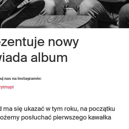
zentuje nowy
owiada album
j nas na instagramie:
rytmypl
 ma się ukazać w tym roku, na początku
z możemy posłuchać pierwszego kawałka