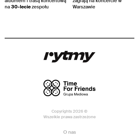
albumem i trasą koncertową
zagrają na koncercie w
na
30-lecie
zespołu
Warszawie
Copyrights 2026 ©
Wszelkie prawa zastrzeżone
O nas