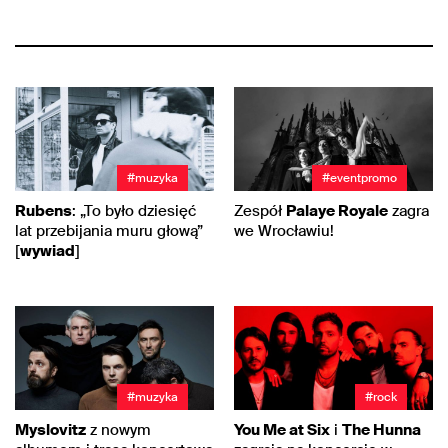
#muzyka
#eventpromo
Rubens
: „To było dziesięć
Zespół
Palaye Royale
zagra
lat przebijania muru głową”
we Wrocławiu!
[
wywiad
]
#muzyka
#rock
Myslovitz
z nowym
You Me at Six
i
The Hunna