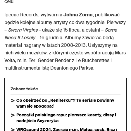
celu.
Ipecac Records, wytwórnia
Johna Zorna
, publikować
będzie kolejne albumy artysty co dwa tygodnie. Pierwszy
–
Sworn Virgins
– ukaże się 15 lipca, a ostatni –
Some
Need It Lonely
– 16 grudnia. Albumy zawierać będą
materiał nagrany w latach 2008-2013. Usłyszymy na
nich wielu muzyków, z którymi często współpracują Mars
Volta, m.in. Teri Gender Bender z Le Butcherettes i
multiinstrumentalistę Deantoniego Parksa.
Zobacz także
Co obejrzeć po „Reniferku”? Te seriale powinny
wam się spodobać
Początki polskiego rapu: pierwsze kasety, dissy i
nadejście Scyzoryka
WROsound 2024. Zagrają m.in. Małpa, susk, Bisz i