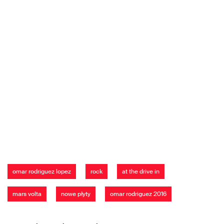
omar rodriguez lopez
rock
at the drive in
mars volta
nowe płyty
omar rodriguez 2016