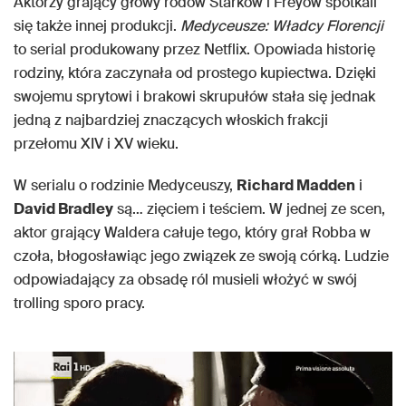
Aktorzy grający głowy rodów Starków i Freyów spotkali
się także innej produkcji.
Medyceusze: Władcy Florencji
to serial produkowany przez Netflix. Opowiada historię
rodziny, która zaczynała od prostego kupiectwa. Dzięki
swojemu sprytowi i brakowi skrupułów stała się jednak
jedną z najbardziej znaczących włoskich frakcji
przełomu XIV i XV wieku.
W serialu o rodzinie Medyceuszy,
Richard Madden
i
David Bradley
są… zięciem i teściem. W jednej ze scen,
aktor grający Waldera całuje tego, który grał Robba w
czoła, błogosławiąc jego związek ze swoją córką. Ludzie
odpowiadający za obsadę ról musieli włożyć w swój
trolling sporo pracy.