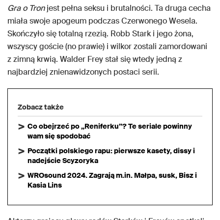
Gra o Tron
jest pełna seksu i brutalności. Ta druga cecha
miała swoje apogeum podczas Czerwonego Wesela.
Skończyło się totalną rzezią. Robb Stark i jego żona,
wszyscy goście (no prawie) i wilkor zostali zamordowani
z zimną krwią. Walder Frey stał się wtedy jedną z
najbardziej znienawidzonych postaci serii.
Zobacz także
Co obejrzeć po „Reniferku”? Te seriale powinny
wam się spodobać
Początki polskiego rapu: pierwsze kasety, dissy i
nadejście Scyzoryka
WROsound 2024. Zagrają m.in. Małpa, susk, Bisz i
Kasia Lins