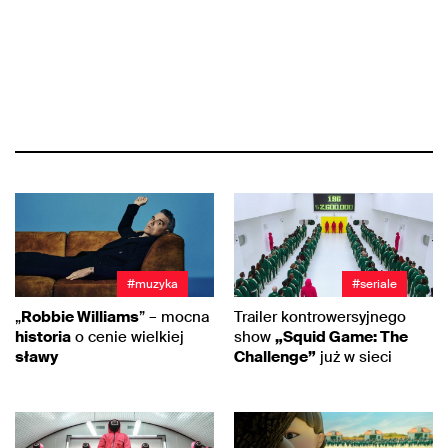
#muzyka
#seriale
„
Robbie Williams
” – mocna
Trailer kontrowersyjnego
historia
o cenie wielkiej
show
„Squid Game: The
sławy
Challenge”
już w sieci