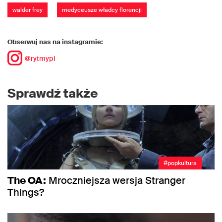
walder frey
medyceusze władcy florencji
Obserwuj nas na instagramie:
@rytmypl
Sprawdź także
#popkultura
The OA:
Mroczniejsza wersja Stranger
Things?