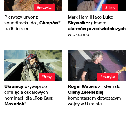
#muzyka
#filmy
Pierwszy utwór z
Mark Hamill jako
Luke
soundtracku do
„Chłopów”
Skywalker
głosem
trafił do sieci
alarmów przeciwlotniczych
w Ukrainie
#filmy
#muzyka
Ukraińcy
wzywają do
Roger Waters
z listem do
cofnięcia oscarowych
Oleny Zełenskiej
i
nominacji dla „
Top Gun:
komentarzem dotyczącym
Maverick
”
wojny w Ukrainie