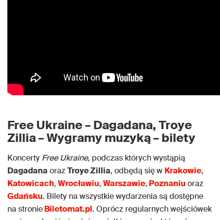
Free Ukraine – Dagadana, Troye
Zillia – Wygramy muzyką – bilety
Koncerty
Free Ukraine
, podczas których wystąpią
Dagadana
oraz
Troye Zillia
, odbędą się w
Krakowie
,
Katowicach
,
Wrocławiu
,
Warszawie
,
Poznaniu
oraz
Gdańsku
. Bilety na wszystkie wydarzenia są dostępne
na stronie
Biletomat.pl
. Oprócz regularnych wejściówek