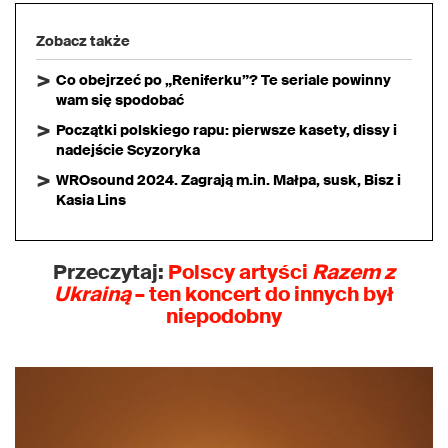
Zobacz także
Co obejrzeć po „Reniferku”? Te seriale powinny
wam się spodobać
Początki polskiego rapu: pierwsze kasety, dissy i
nadejście Scyzoryka
WROsound 2024. Zagrają m.in. Małpa, susk, Bisz i
Kasia Lins
Przeczytaj:
Polscy artyści
Razem z
Ukrainą
– ten koncert do innych był
niepodobny