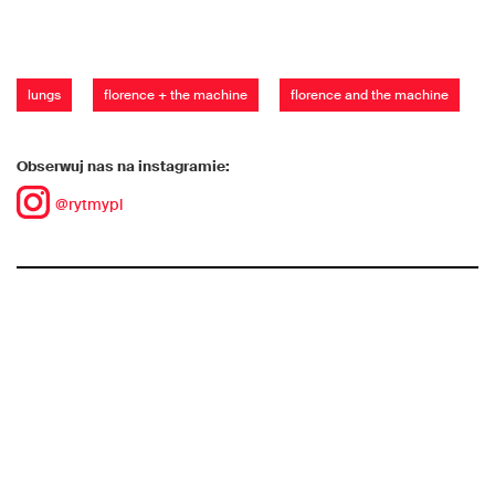
lungs
florence + the machine
florence and the machine
Obserwuj nas na instagramie:
@rytmypl