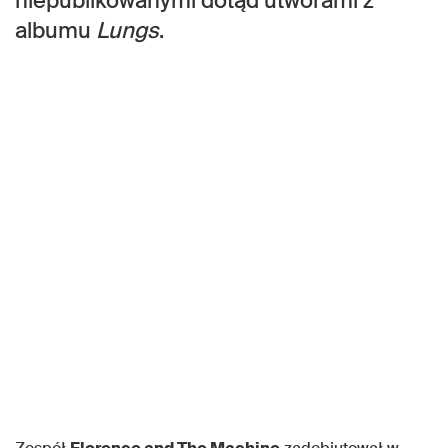
niepublikowanymi dotąd utworami z
albumu
Lungs
.