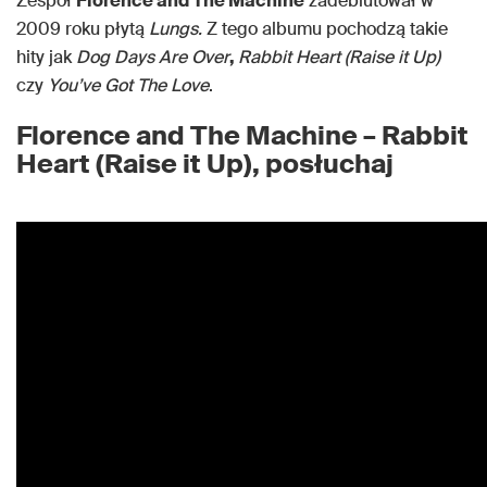
Zespół
Florence and The Machine
zadebiutował w
2009 roku płytą
Lungs.
Z tego albumu pochodzą takie
hity jak
Dog Days Are Over
,
Rabbit Heart (Raise it Up)
czy
You’ve Got The Love
.
Florence and The Machine – Rabbit
Heart (Raise it Up), posłuchaj