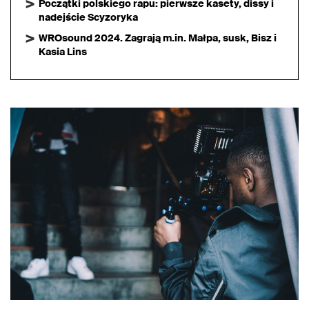
Początki polskiego rapu: pierwsze kasety, dissy i
nadejście Scyzoryka
WROsound 2024. Zagrają m.in. Małpa, susk, Bisz i
Kasia Lins