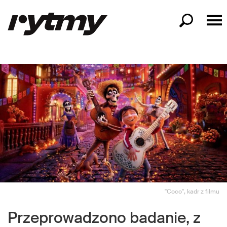
"Coco", kadr z filmu
Przeprowadzono badanie, z