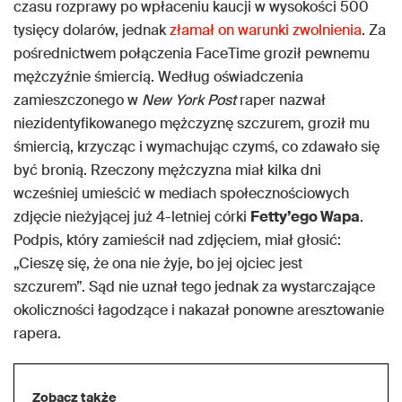
czasu rozprawy po wpłaceniu kaucji w wysokości 500
tysięcy dolarów, jednak
złamał on warunki zwolnienia
. Za
pośrednictwem połączenia FaceTime groził pewnemu
mężczyźnie śmiercią. Według oświadczenia
zamieszczonego w
New York Post
raper nazwał
niezidentyfikowanego mężczyznę szczurem, groził mu
śmiercią, krzycząc i wymachując czymś, co zdawało się
być bronią. Rzeczony mężczyzna miał kilka dni
wcześniej umieścić w mediach społecznościowych
zdjęcie nieżyjącej już 4-letniej córki
Fetty’ego Wapa
.
Podpis, który zamieścił nad zdjęciem, miał głosić:
„Cieszę się, że ona nie żyje, bo jej ojciec jest
szczurem”. Sąd nie uznał tego jednak za wystarczające
okoliczności łagodzące i nakazał ponowne aresztowanie
rapera.
Zobacz także