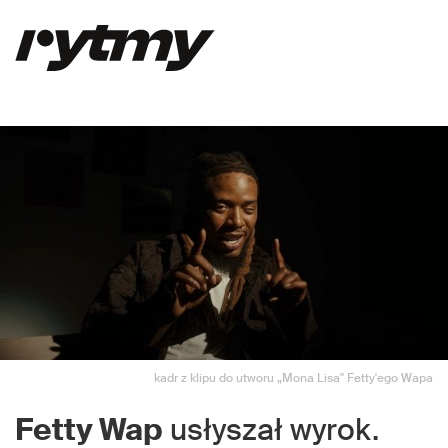
kadr z klipu do utworu „Mona Lisa" Fetty'ego Wapa
Fetty Wap
usłyszał wyrok.