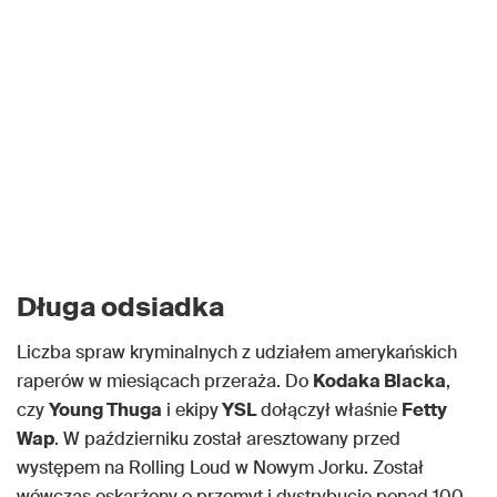
Długa odsiadka
Liczba spraw kryminalnych z udziałem amerykańskich
raperów w miesiącach przeraża. Do
Kodaka Blacka
,
czy
Young Thuga
i ekipy
YSL
dołączył właśnie
Fetty
Wap
. W październiku został aresztowany przed
występem na Rolling Loud w Nowym Jorku. Został
wówczas oskarżony o przemyt i dystrybucję ponad 100