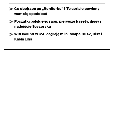
Co obejrzeć po „Reniferku”? Te seriale powinny
wam się spodobać
Początki polskiego rapu: pierwsze kasety, dissy i
nadejście Scyzoryka
WROsound 2024. Zagrają m.in. Małpa, susk, Bisz i
Kasia Lins