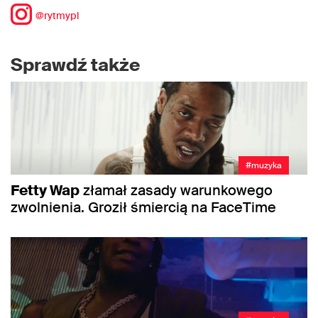
@rytmypl
Sprawdź także
#muzyka
Fetty Wap
złamał zasady warunkowego
zwolnienia. Groził śmiercią na FaceTime