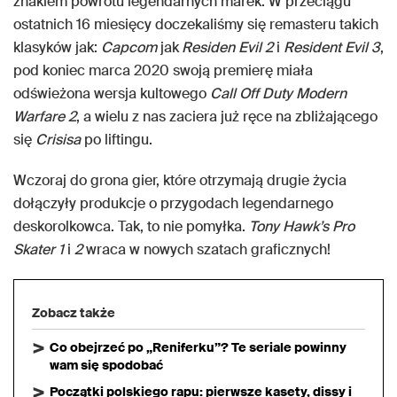
znakiem powrotu legendarnych marek. W przeciągu
ostatnich 16 miesięcy doczekaliśmy się remasteru takich
klasyków jak:
Capcom
jak
Residen Evil 2
i
Resident Evil 3
,
pod koniec marca 2020 swoją premierę miała
odświeżona wersja kultowego
Call Off Duty Modern
Warfare 2
, a wielu z nas zaciera już ręce na zbliżającego
się
Crisisa
po liftingu.
Wczoraj do grona gier, które otrzymają drugie życia
dołączyły produkcje o przygodach legendarnego
deskorolkowca. Tak, to nie pomyłka.
Tony Hawk’s Pro
Skater 1
i
2
wraca w nowych szatach graficznych!
Zobacz także
Co obejrzeć po „Reniferku”? Te seriale powinny
wam się spodobać
Początki polskiego rapu: pierwsze kasety, dissy i