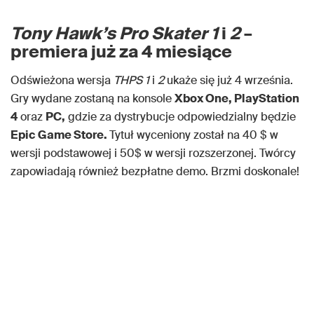
Tony Hawk’s Pro Skater 1
i
2
–
premiera już za 4 miesiące
Odświeżona wersja
THPS 1
i
2
ukaże się już 4 września.
Gry wydane zostaną na konsole
Xbox One, PlayStation
4
oraz
PC,
gdzie za dystrybucje odpowiedzialny będzie
Epic Game Store.
Tytuł wyceniony został na 40 $ w
wersji podstawowej i 50$ w wersji rozszerzonej. Twórcy
zapowiadają również bezpłatne demo. Brzmi doskonale!