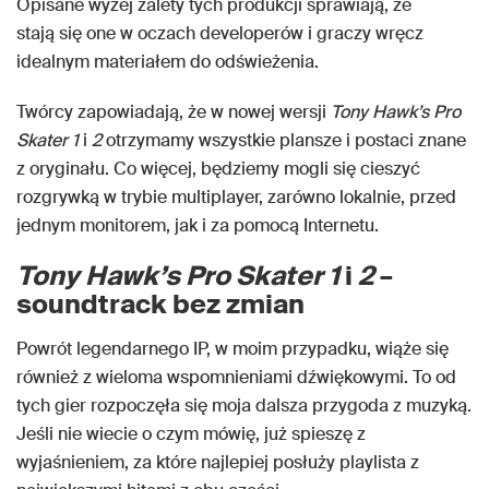
Opisane wyżej zalety tych produkcji sprawiają, że
stają się one w oczach developerów i graczy wręcz
idealnym materiałem do odświeżenia.
Twórcy zapowiadają, że w nowej wersji
Tony Hawk’s Pro
Skater 1
i
2
otrzymamy wszystkie plansze i postaci znane
z oryginału. Co więcej, będziemy mogli się cieszyć
rozgrywką w trybie multiplayer, zarówno lokalnie, przed
jednym monitorem, jak i za pomocą Internetu.
Tony Hawk’s Pro Skater 1
i
2
–
soundtrack bez zmian
Powrót legendarnego IP, w moim przypadku, wiąże się
również z wieloma wspomnieniami dźwiękowymi. To od
tych gier rozpoczęła się moja dalsza przygoda z muzyką.
Jeśli nie wiecie o czym mówię, już spieszę z
wyjaśnieniem, za które najlepiej posłuży playlista z