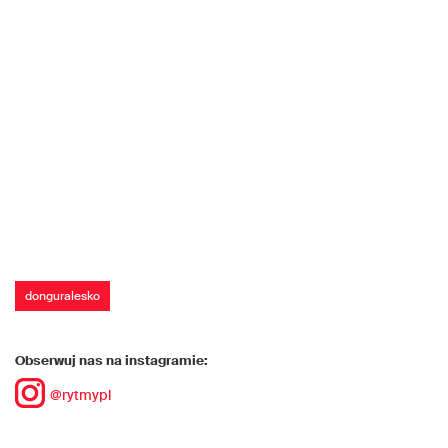
donguralesko
Obserwuj nas na instagramie:
@rytmypl