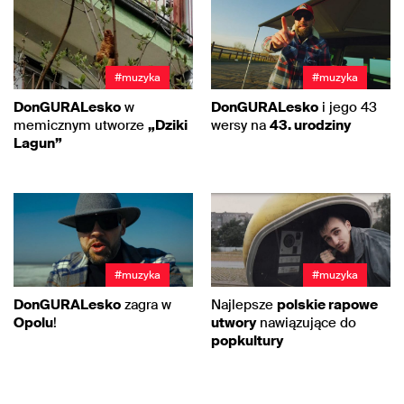
#muzyka
#muzyka
DonGURALesko
w
DonGURALesko
i jego 43
memicznym utworze
„Dziki
wersy na
43. urodziny
Lagun”
#muzyka
#muzyka
DonGURALesko
zagra w
Najlepsze
polskie rapowe
Opolu
!
utwory
nawiązujące do
popkultury