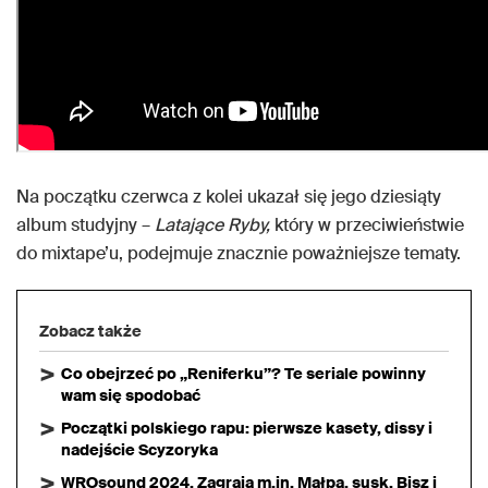
Na początku czerwca z kolei ukazał się jego dziesiąty
album studyjny –
Latające Ryby,
który w przeciwieństwie
do mixtape’u, podejmuje znacznie poważniejsze tematy.
Zobacz także
Co obejrzeć po „Reniferku”? Te seriale powinny
wam się spodobać
Początki polskiego rapu: pierwsze kasety, dissy i
nadejście Scyzoryka
WROsound 2024. Zagrają m.in. Małpa, susk, Bisz i