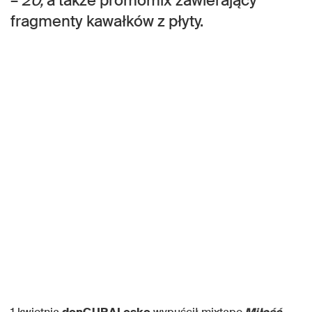
–
20,
a także promomix zawierający
fragmenty kawałków z płyty.