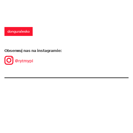
donguralesko
Obserwuj nas na instagramie:
@rytmypl