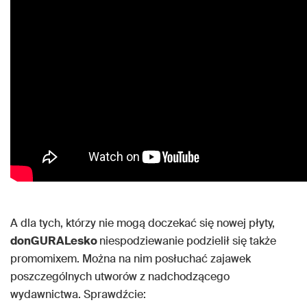
A dla tych, którzy nie mogą doczekać się nowej płyty,
donGURALesko
niespodziewanie podzielił się także
promomixem. Można na nim posłuchać zajawek
poszczególnych utworów z nadchodzącego
wydawnictwa. Sprawdźcie: