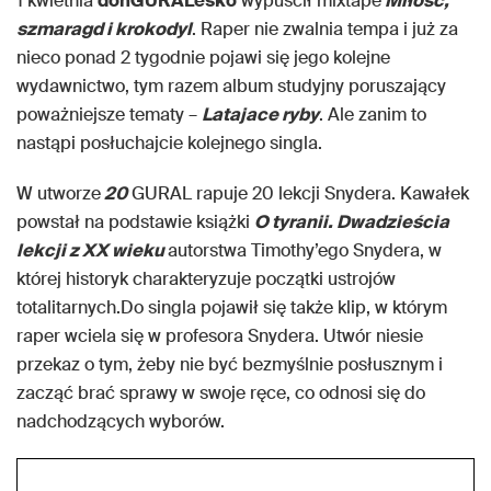
1 kwietnia
donGURALesko
wypuścił mixtape
Miłość,
szmaragd i krokodyl
. Raper nie zwalnia tempa i już za
nieco ponad 2 tygodnie pojawi się jego kolejne
wydawnictwo, tym razem album studyjny poruszający
poważniejsze tematy –
Latajace ryby
. Ale zanim to
nastąpi posłuchajcie kolejnego singla.
W utworze
20
GURAL rapuje 20 lekcji Snydera. Kawałek
powstał na podstawie książki
O tyranii. Dwadzieścia
lekcji z XX wieku
autorstwa Timothy’ego Snydera, w
której historyk charakteryzuje początki ustrojów
totalitarnych.Do singla pojawił się także klip, w którym
raper wciela się w profesora Snydera. Utwór niesie
przekaz o tym, żeby nie być bezmyślnie posłusznym i
zacząć brać sprawy w swoje ręce, co odnosi się do
nadchodzących wyborów.