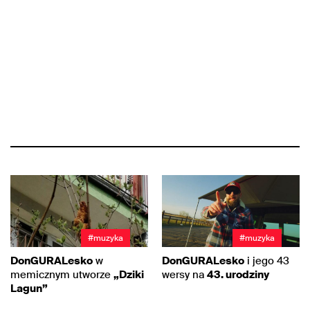
#muzyka
#muzyka
DonGURALesko
w
DonGURALesko
i jego 43
memicznym utworze
„Dziki
wersy na
43. urodziny
Lagun”