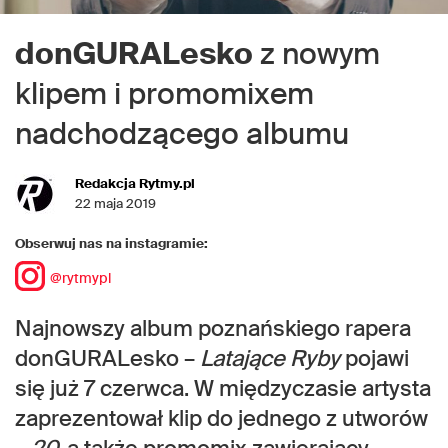
donGURALesko
z nowym
klipem i promomixem
nadchodzącego albumu
Redakcja Rytmy.pl
22 maja 2019
Obserwuj nas na instagramie:
@rytmypl
Najnowszy album poznańskiego rapera
donGURALesko –
Latające Ryby
pojawi
się już 7 czerwca. W międzyczasie artysta
zaprezentował klip do jednego z utworów