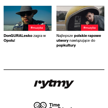
#muzyka
#muzyka
DonGURALesko
zagra w
Najlepsze
polskie rapowe
Opolu
!
utwory
nawiązujące do
popkultury