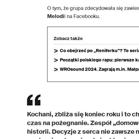
O tym, że grupa zdecydowała się zawies
Melodi
i na Facebooku.
Zobacz także
Co obejrzeć po „Reniferku”? Te ser
Początki polskiego rapu: pierwsze ka
WROsound 2024. Zagrają m.in. Małpa,
Kochani, zbliża się koniec roku i to ch
czas na pożegnanie. Zespół „domowe
historii. Decyzje z serca nie zawsze 