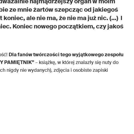
epodważalnie najmądrzejszy organ w moim
sobie ze mnie żartów szepcząc od jakiegoś
t koniec, ale nie ma, że nie ma już nic. (…) I
oniec. Koniec nowego początkiem, czy jakoś
ość!
Dla fanów twórczości tego wyjątkowego zespołu
NY PAMIĘTNIK”
– książkę, w której znalazły się nuty do
 nigdy nie wydanych), zdjęcia i osobiste zapiski