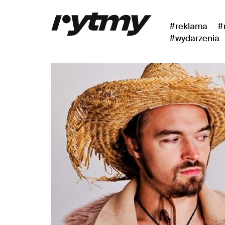
#reklama
#
#wydarzenia