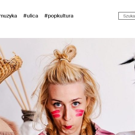
muzyka
#ulica
#popkultura