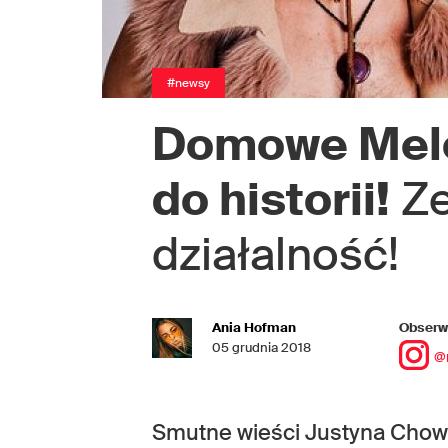
#newsy
Domowe Melo
do historii!
Ze
działalność!
Ania Hofman
Obserwu
05 grudnia 2018
@
Smutne wieści Justyna Chow