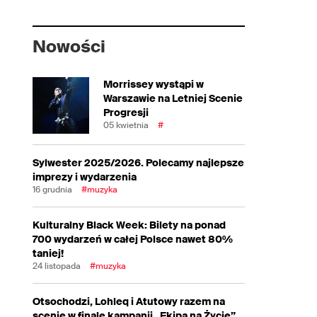
Nowości
Morrissey wystąpi w
Warszawie na Letniej Scenie
Progresji
05 kwietnia
#
Sylwester 2025/2026. Polecamy najlepsze
imprezy i wydarzenia
16 grudnia
#muzyka
Kulturalny Black Week: Bilety na ponad
700 wydarzeń w całej Polsce nawet 80%
taniej!
24 listopada
#muzyka
Otsochodzi, Lohleq i Atutowy razem na
scenie w finale kampanii „Ekipa na Życie”