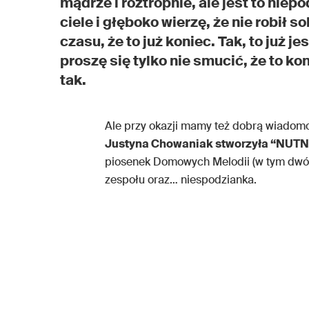
mądrze i roztropnie, ale jest to ni
ciele i głęboko wierzę, że nie robił 
czasu, że to już koniec. Tak, to już jes
proszę się tylko nie smucić, że to k
tak.
Ale przy okazji mamy też dobrą wiadom
Justyna Chowaniak stworzyła “NUT
piosenek Domowych Melodii (w tym dwóch
zespołu oraz… niespodzianka.