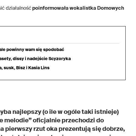
ić działalność
poinformowała wokalistka Domowych
iale powinny wam się spodobać
sety, dissy i nadejście Scyzoryka
 susk, Bisz i Kasia Lins
yba najlepszy (o ile w ogóle taki istnieje)
 melodie” oficjalnie przechodzi do
na pierwszy rzut oka prezentują się dobrze,