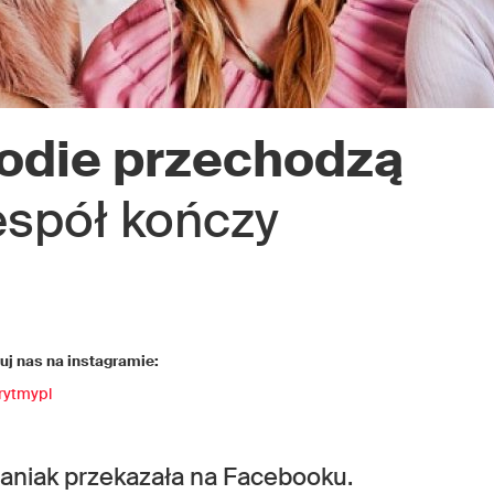
die przechodzą
spół kończy
j nas na instagramie:
rytmypl
aniak przekazała na Facebooku.