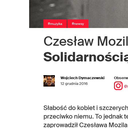
#muzyka
#newsy
Czesław Mozi
Solidarności
Wojciech Dymaczewski
Obserwu
12 grudnia 2016
@
Słabość do kobiet i szczeryc
przeciwko niemu. To jednak t
zaprowadził Czesława Mozila