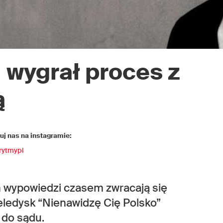
l
wygrał proces z
ą
j nas na instagramie:
rytmypl
h wypowiedzi czasem zwracają się
eledysk “Nienawidzę Cię Polsko”
 do sądu.