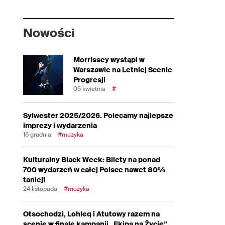
Nowości
Morrissey wystąpi w
Warszawie na Letniej Scenie
Progresji
05 kwietnia
#
Sylwester 2025/2026. Polecamy najlepsze
imprezy i wydarzenia
16 grudnia
#muzyka
Kulturalny Black Week: Bilety na ponad
700 wydarzeń w całej Polsce nawet 80%
taniej!
24 listopada
#muzyka
Otsochodzi, Lohleq i Atutowy razem na
scenie w finale kampanii „Ekipa na Życie”