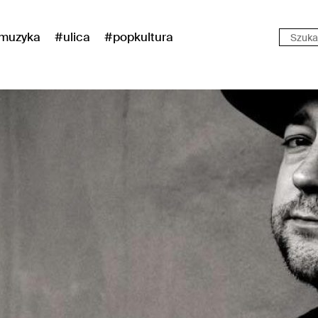
muzyka
#ulica
#popkultura