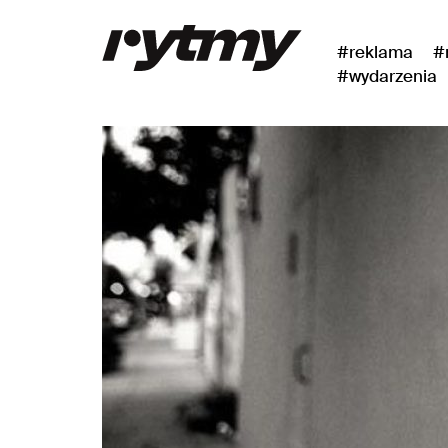
#reklama
#
#wydarzenia