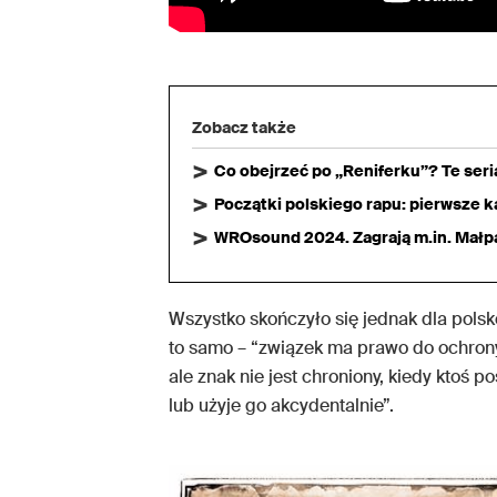
Zobacz także
Co obejrzeć po „Reniferku”? Te ser
Początki polskiego rapu: pierwsze ka
WROsound 2024. Zagrają m.in. Małpa,
Wszystko skończyło się jednak dla pols
to samo – “związek ma prawo do ochrony
ale znak nie jest chroniony, kiedy ktoś 
lub użyje go akcydentalnie”.