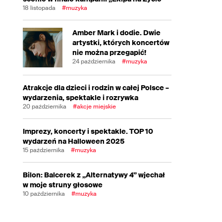
18 listopada
#muzyka
Amber Mark i dodie. Dwie
artystki, których koncertów
nie można przegapić!
24 października
#muzyka
Atrakcje dla dzieci i rodzin w całej Polsce –
wydarzenia, spektakle i rozrywka
20 października
#akcje miejskie
Imprezy, koncerty i spektakle. TOP 10
wydarzeń na Halloween 2025
15 października
#muzyka
Bilon: Balcerek z „Alternatywy 4” wjechał
w moje struny głosowe
10 października
#muzyka