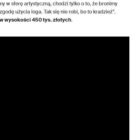
my w sferę artystyczną, chodzi tylko o to, że bronimy
zgodę użycia loga. Tak się nie robi, bo to kradzież”.
w wysokości 450 tys. złotych
.