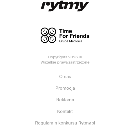
Copyrights 2026 ©
Wszelkie prawa zastrzeżone
O nas
Promocja
Reklama
Kontakt
Regulamin konkursu Rytmy.pl