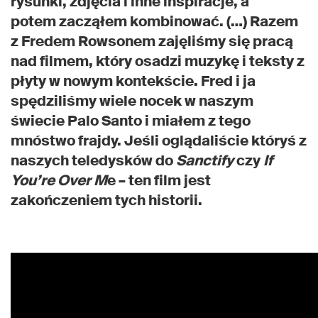
rysunki, zdjęcia i inne inspiracje, a
potem zacząłem kombinować. (…) Razem
z Fredem Rowsonem zajęliśmy się pracą
nad filmem, który osadzi muzykę i teksty z
płyty w nowym kontekście. Fred i ja
spędziliśmy wiele nocek w naszym
świecie Palo Santo i miałem z tego
mnóstwo frajdy. Jeśli oglądaliście któryś z
naszych teledysków do
Sanctify
czy
If
You’re Over M
e – ten film jest
zakończeniem tych historii.