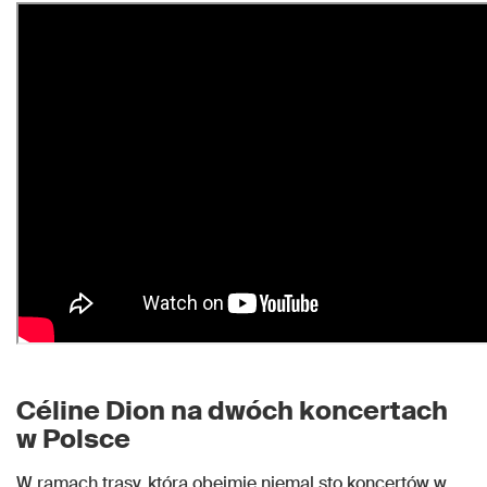
Céline Dion na dwóch koncertach
w Polsce
W ramach trasy, która obejmie niemal sto koncertów w