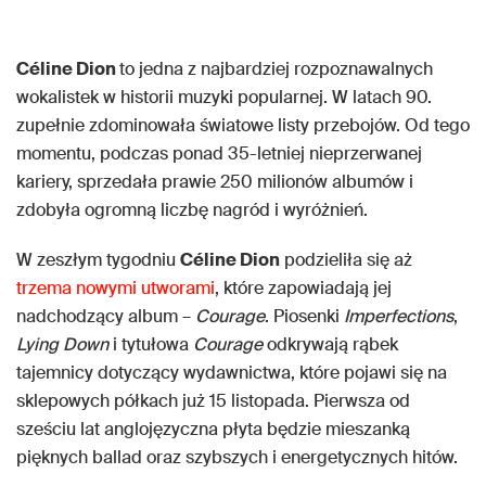
Céline Dion
to jedna z najbardziej rozpoznawalnych
wokalistek w historii muzyki popularnej. W latach 90.
zupełnie zdominowała światowe listy przebojów. Od tego
momentu, podczas ponad 35-letniej nieprzerwanej
kariery, sprzedała prawie 250 milionów albumów i
zdobyła ogromną liczbę nagród i wyróżnień.
W zeszłym tygodniu
Céline Dion
podzieliła się aż
trzema nowymi utworami
, które zapowiadają jej
nadchodzący album –
Courage
. Piosenki
Imperfections
,
Lying Down
i tytułowa
Courage
odkrywają rąbek
tajemnicy dotyczący wydawnictwa, które pojawi się na
sklepowych półkach już 15 listopada. Pierwsza od
sześciu lat anglojęzyczna płyta będzie mieszanką
pięknych ballad oraz szybszych i energetycznych hitów.