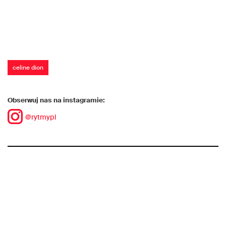
celine dion
Obserwuj nas na instagramie:
@rytmypl