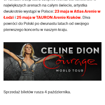
największych arenach na całym świecie, artystka
dwukrotnie wystąpi w Polsce:
23 maja w Atlas Arenie w
Łodzi
i
25 maja w TAURON Arenie Kraków
.
Diva
powróci do Polski po dwunastu latach od swojego
pierwszego koncertu w naszym kraju.
Sprzedaż biletów rusza 4 października.