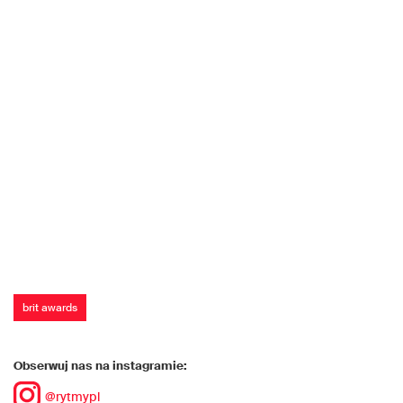
brit awards
Obserwuj nas na instagramie:
@rytmypl