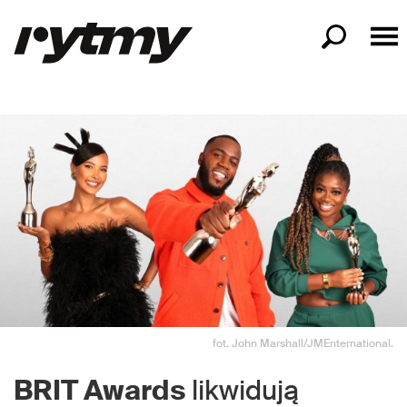
fot. John Marshall/JMEnternational.
BRIT Awards
likwidują