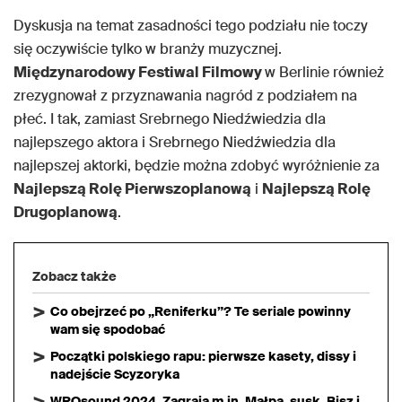
Dyskusja na temat zasadności tego podziału nie toczy
się oczywiście tylko w branży muzycznej.
Międzynarodowy Festiwal Filmowy
w Berlinie również
zrezygnował z przyznawania nagród z podziałem na
płeć. I tak, zamiast Srebrnego Niedźwiedzia dla
najlepszego aktora i Srebrnego Niedźwiedzia dla
najlepszej aktorki, będzie można zdobyć wyróżnienie za
Najlepszą Rolę Pierwszoplanową
i
Najlepszą Rolę
Drugoplanową
.
Zobacz także
Co obejrzeć po „Reniferku”? Te seriale powinny
wam się spodobać
Początki polskiego rapu: pierwsze kasety, dissy i
nadejście Scyzoryka
WROsound 2024. Zagrają m.in. Małpa, susk, Bisz i