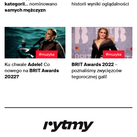
kategorii
… nominowano
historii wyniki oglądalności
samych mężczyzn
#muzyka
#muzyka
Ku chwale
Adele!
Co
BRIT Awards 2022
–
nowego na
BRIT Awards
poznaliśmy zwycięzców
2022?
tegorocznej gali!