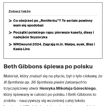
Zobacz także
Co obejrzeć po „Reniferku”? Te seriale powinny
wam się spodobać
Początki polskiego rapu: pierwsze kasety, dissy i
nadejście Scyzoryka
WROsound 2024. Zagrają m.in. Małpa, susk, Bisz i
Kasia Lins
Beth Gibbons śpiewa po polsku
Materiał, który znalazł się na płycie, był o tyle ciekawy, że
III Symfonia op. 36 Symfonia pieśni żałosnych
to
trzyczęściowy utwór
Henryka Mikołaja Góreckiego
,
który śpiewany w całości po polsku. I Beth Gibbons to
zrobiła – nauczywszy się wcześniej całej tekstu