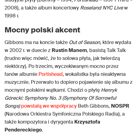
2008), a także album koncertowy
Roseland NYC Live
w
1998 r.
Mocny polski akcent
Gibbons ma na koncie także
Out of Season
, które wydała
w 2002 r. w duecie z
Rustin Manem
, basistą Talk Talk
(trudno więc mówić, że to solowa płyta, jak twierdzą
niektórzy). Po trzecim, wyczekiwanym mocno przez
fanów albumie
Portishead
, wokalistka była nieaktywna
muzycznie. Przerwało to dopiero pojawienie się albumu z
mocnymi polskimi wątkami. Chodzi o płytę
Henryk
Górecki: Symphony No. 3 (Symphony Of Sorrowful
Songs)
powstałą we współpracy
Beth Gibbons,
NOSPR
(Narodowa Orkiestra Symfoniczna Polskiego Radia), a
także kompozytora i dyrygenta
Krzysztofa
Pendereckiego
.