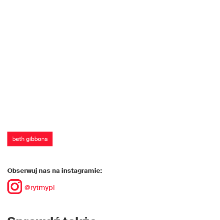
beth gibbons
Obserwuj nas na instagramie:
@rytmypl