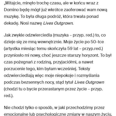
„Witajcie, minęło trochę czasu, ale w końcu wraz z
Domino będę mógł już wkrótce zaoferować wam nową
muzykę. To była długa podróż, która trwała ponad
dekadę. Nosi nazwę
Lives Outgrown
.
Jak zwykle odzwierciedla (muzyka – przyp. red.) to, co
dzieje się ze mną wewnętrznie. Moje życie po 50-tce
(artystka miesiąc temu skończyła 59 lat – przyp.red.)
przyniosło mi nowy, choć jeszcze starszy horyzont. To był
czas pożegnań z rodziną, przyjaciółmi, a nawet
porzucenie tego, kim byłam wcześniej. Teksty
odzwierciedlają więc moje niepokoje i rozmyślania
podczas bezsennych nocy, stąd tytuł
Lives Outgrown
(chodzi tu o bycie przerastanym przez życie – przyp.
red.).
Nie chodzi tylko o sposób, w jaki przechodzimy przez
emocjonalne lub psychologiczne zmiany w naszym życiu,