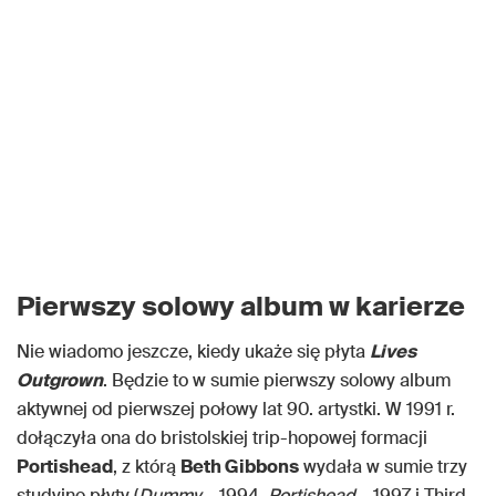
Pierwszy solowy album w karierze
Nie wiadomo jeszcze, kiedy ukaże się płyta
Lives
Outgrown
. Będzie to w sumie pierwszy solowy album
aktywnej od pierwszej połowy lat 90. artystki. W 1991 r.
dołączyła ona do bristolskiej trip-hopowej formacji
Portishead
, z którą
Beth Gibbons
wydała w sumie trzy
studyjne płyty (
Dummy
– 1994,
Portishead
– 1997 i Third –