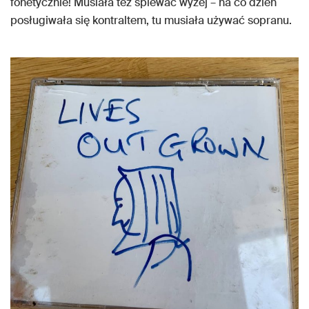
fonetycznie! Musiała tez śpiewać wyżej – na co dzień
posługiwała się kontraltem, tu musiała używać sopranu.