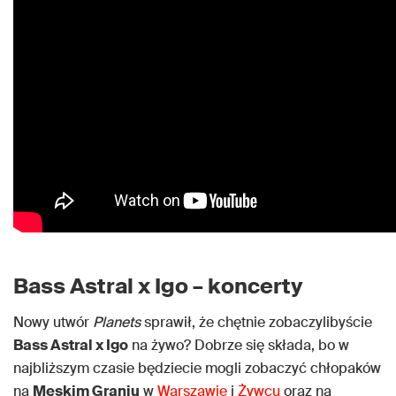
Bass Astral x Igo – koncerty
Nowy utwór
Planets
sprawił, że chętnie zobaczylibyście
Bass Astral x Igo
na żywo? Dobrze się składa, bo w
najbliższym czasie będziecie mogli zobaczyć chłopaków
na
Męskim Graniu
w
Warszawie
i
Żywcu
oraz na