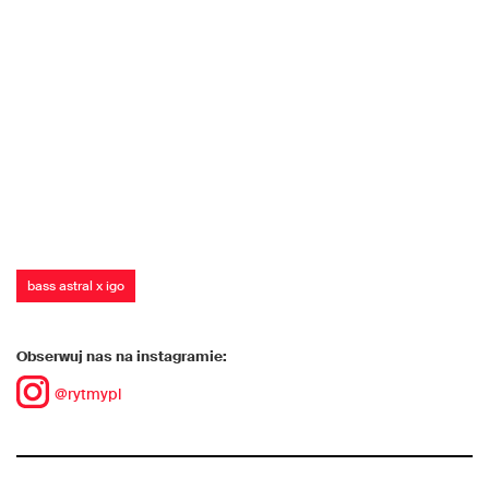
bass astral x igo
Obserwuj nas na instagramie:
@rytmypl