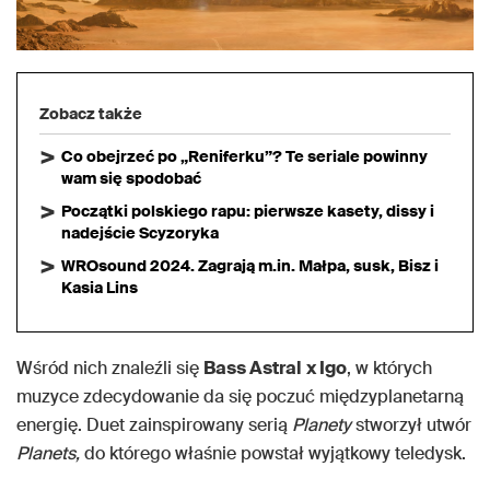
Zobacz także
Co obejrzeć po „Reniferku”? Te seriale powinny
wam się spodobać
Początki polskiego rapu: pierwsze kasety, dissy i
nadejście Scyzoryka
WROsound 2024. Zagrają m.in. Małpa, susk, Bisz i
Kasia Lins
Wśród nich znaleźli się
Bass Astral
x Igo
, w których
muzyce zdecydowanie da się poczuć międzyplanetarną
energię. Duet zainspirowany serią
Planety
stworzył utwór
Planets,
do którego właśnie powstał wyjątkowy teledysk.