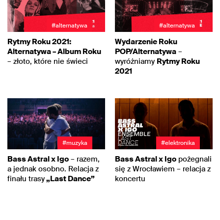
#alternatywa
#alternatywa
Rytmy Roku 2021:
Wydarzenie Roku
Alternatywa – Album Roku
POP/Alternatywa
–
– złoto, które nie świeci
wyróżniamy
Rytmy Roku
2021
#muzyka
#elektronika
Bass Astral x Igo
– razem,
Bass Astral x Igo
pożegnali
a jednak osobno. Relacja z
się z Wrocławiem – relacja z
finału trasy
„Last Dance”
koncertu