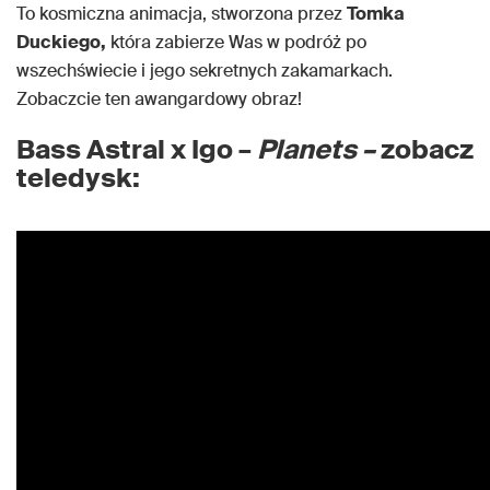
To kosmiczna animacja, stworzona przez
Tomka
Duckiego,
która zabierze Was w podróż po
wszechświecie i jego sekretnych zakamarkach.
Zobaczcie ten awangardowy obraz!
Bass Astral x Igo –
Planets –
zobacz
teledysk: