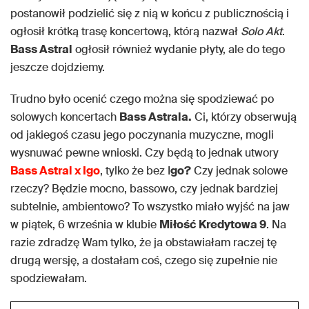
postanowił podzielić się z nią w końcu z publicznością i
ogłosił krótką trasę koncertową, którą nazwał
Solo Akt
.
Bass Astral
ogłosił również wydanie płyty, ale do tego
jeszcze dojdziemy.
Trudno było ocenić czego można się spodziewać po
solowych koncertach
Bass Astrala.
Ci, którzy obserwują
od jakiegoś czasu jego poczynania muzyczne, mogli
wysnuwać pewne wnioski. Czy będą to jednak utwory
Bass Astral x Igo
, tylko że bez I
go?
Czy jednak solowe
rzeczy? Będzie mocno, bassowo, czy jednak bardziej
subtelnie, ambientowo? To wszystko miało wyjść na jaw
w piątek, 6 września w klubie
Miłość Kredytowa 9
. Na
razie zdradzę Wam tylko, że ja obstawiałam raczej tę
drugą wersję, a dostałam coś, czego się zupełnie nie
spodziewałam.