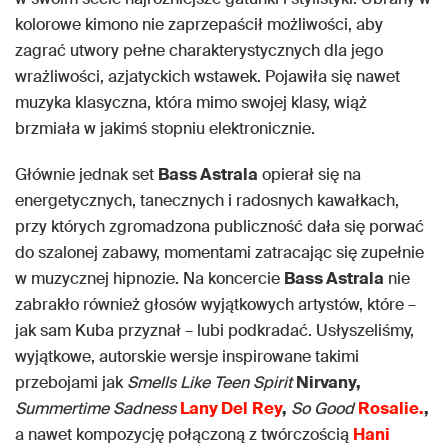
kolorowe kimono nie zaprzepaścił możliwości, aby
zagrać utwory pełne charakterystycznych dla jego
wrażliwości, azjatyckich wstawek. Pojawiła się nawet
muzyka klasyczna, która mimo swojej klasy, wiąż
brzmiała w jakimś stopniu elektronicznie.
Głównie jednak set
Bass Astrala
opierał się na
energetycznych, tanecznych i radosnych kawałkach,
przy których zgromadzona publiczność dała się porwać
do szalonej zabawy, momentami zatracając się zupełnie
w muzycznej hipnozie. Na koncercie
Bass Astrala
nie
zabrakło również głosów wyjątkowych artystów, które –
jak sam Kuba przyznał – lubi podkradać. Usłyszeliśmy,
wyjątkowe, autorskie wersje inspirowane takimi
przebojami jak
Smells Like Teen Spirit
Nirvany,
Summertime Sadness
Lany Del
Rey
,
So Good
Rosalie.
,
a nawet kompozycję połączoną z twórczością
Hani