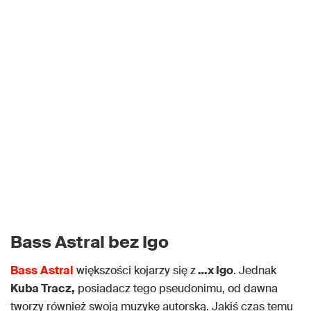
Bass Astral bez Igo
Bass
Astral
większości kojarzy się z
…x Igo
. Jednak
Kuba Tracz,
posiadacz tego pseudonimu, od dawna
tworzy również swoją muzykę autorską. Jakiś czas temu