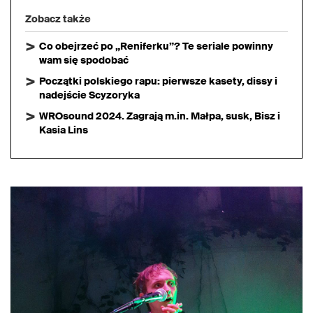
Zobacz także
Co obejrzeć po „Reniferku”? Te seriale powinny
wam się spodobać
Początki polskiego rapu: pierwsze kasety, dissy i
nadejście Scyzoryka
WROsound 2024. Zagrają m.in. Małpa, susk, Bisz i
Kasia Lins