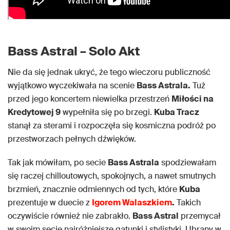
Bass Astral – Solo Akt
Nie da się jednak ukryć, że tego wieczoru publiczność
wyjątkowo wyczekiwała na scenie
Bass Astrala.
Tuż
przed jego koncertem niewielka przestrzeń
Miłości na
Kredytowej 9
wypełniła się po brzegi.
Kuba Tracz
stanął za sterami i rozpoczęła się kosmiczna podróż po
przestworzach pełnych dźwięków.
Tak jak mówiłam, po secie
Bass Astrala
spodziewałam
się raczej chilloutowych, spokojnych, a nawet smutnych
brzmień, znacznie odmiennych od tych, które
Kuba
prezentuje w duecie z
Igorem Walaszkiem
.
Takich
oczywiście również nie zabrakło.
Bass Astral
przemycał
w swoim secie najróżniejsze gatunki i stylistyki. Ubrany w