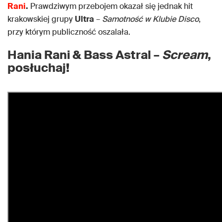
Rani
.
Prawdziwym przebojem okazał się jednak hit
krakowskiej grupy
Ultra
–
Samotność w Klubie Disco
,
przy którym publiczność oszalała.
Hania Rani & Bass Astral –
Scream
,
posłuchaj!