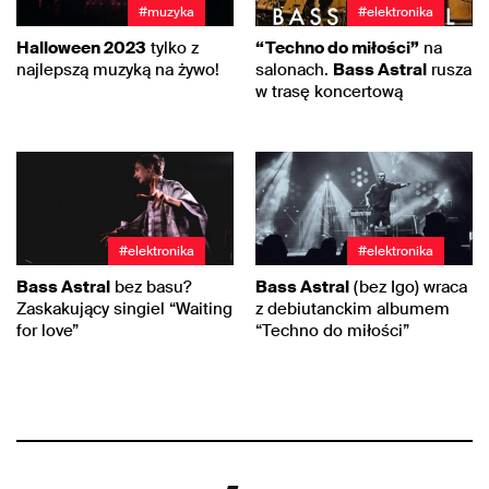
#muzyka
#elektronika
Halloween 2023
tylko z
“Techno do miłości”
na
najlepszą muzyką na żywo!
salonach.
Bass Astral
rusza
w trasę koncertową
#elektronika
#elektronika
Bass Astral
bez basu?
Bass Astral
(bez Igo) wraca
Zaskakujący singiel “Waiting
z debiutanckim albumem
for love”
“Techno do miłości”