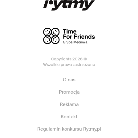
Copyrights 2026 ©
Wszelkie prawa zastrzeżone
O nas
Promocja
Reklama
Kontakt
Regulamin konkursu Rytmy.pl