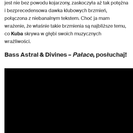
jest nie bez powodu kojarzony, zaskoczyła aż tak potężna
i bezprecedensowa dawka klubowych brzmień,
połączona z niebanalnym tekstem. Choć ja mam
wrażenie, że właśnie takie brzmienia są najbliższe temu,
co
Kuba
skrywa w głębi swoich muzycznych
wrażliwości.
Bass Astral & Divines –
Pałace
, posłuchaj!