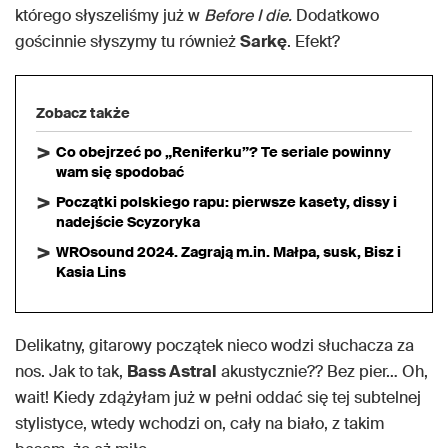
którego słyszeliśmy już w
Before I die.
Dodatkowo
gościnnie słyszymy tu również
Sarkę
. Efekt?
Zobacz także
Co obejrzeć po „Reniferku”? Te seriale powinny
wam się spodobać
Początki polskiego rapu: pierwsze kasety, dissy i
nadejście Scyzoryka
WROsound 2024. Zagrają m.in. Małpa, susk, Bisz i
Kasia Lins
Delikatny, gitarowy początek nieco wodzi słuchacza za
nos. Jak to tak,
Bass Astral
akustycznie?? Bez pier… Oh,
wait! Kiedy zdążyłam już w pełni oddać się tej subtelnej
stylistyce, wtedy wchodzi on, cały na biało, z takim