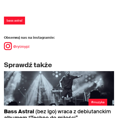
bass astral
Obserwuj nas na instagramie:
@rytmypl
Sprawdź także
#muzyka
Bass Astral
(bez Igo) wraca z debiutanckim
albumem “Techno do miłości”