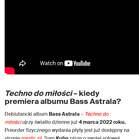
Techno do miłości
– kiedy
premiera albumu Bass Astrala?
Debiutancki album
Bass Astrala
–
Techno do
miłości
ujrzy światło dzienne już
4 marca 2022 roku.
Preorder fizycznego wydania płyty jest już dostępny na
stronie
mystic.pl
. Sam
Kuba
pisze o swojej solowej