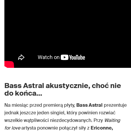
Bass Astral akustycznie, choć nie
do końca…
Na miesiąc przed premierą płyty,
Bass Astral
prezentuje
jednak jeszcze jeden singiel, który powinien rozwiać
wszelkie wątpliwości niezdecydowanych. Przy
Waiting
for love
artysta ponownie połączył siły z
Ericonne,