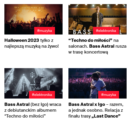
#muzyka
#elektronika
Halloween 2023
tylko z
“Techno do miłości”
na
najlepszą muzyką na żywo!
salonach.
Bass Astral
rusza
w trasę koncertową
#elektronika
#muzyka
Bass Astral
(bez Igo) wraca
Bass Astral x Igo
– razem,
z debiutanckim albumem
a jednak osobno. Relacja z
“Techno do miłości”
finału trasy
„Last Dance”