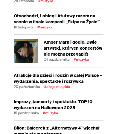
24 listopada
#muzyka
Otsochodzi, Lohleq i Atutowy razem na
scenie w finale kampanii „Ekipa na Życie”
18 listopada
#muzyka
Amber Mark i dodie. Dwie
artystki, których koncertów
nie można przegapić!
24 października
#muzyka
Atrakcje dla dzieci i rodzin w całej Polsce –
wydarzenia, spektakle i rozrywka
20 października
#akcje miejskie
Imprezy, koncerty i spektakle. TOP 10
wydarzeń na Halloween 2025
15 października
#muzyka
Bilon: Balcerek z „Alternatywy 4” wjechał
w moje struny głosowe