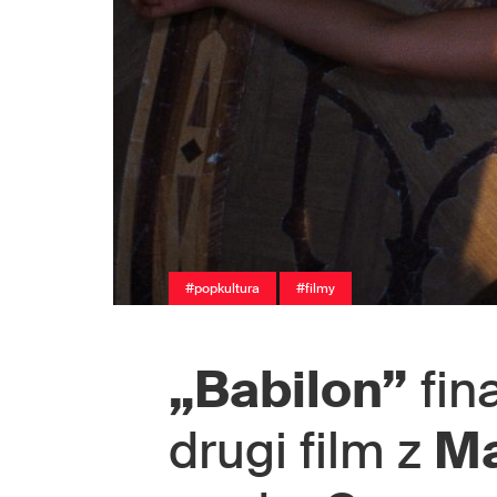
#popkultura
#filmy
„Babilon”
fin
drugi film z
Ma