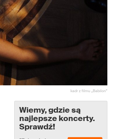
kadr z filmu „Babilon”
Wiemy, gdzie są
najlepsze koncerty.
Sprawdź!