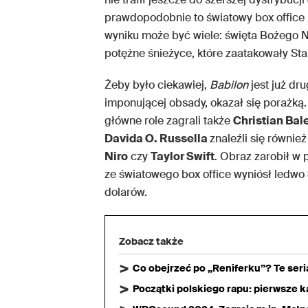
prawdopodobnie to światowy box office
wyniku może być wiele: święta Bożego 
potężne śnieżyce, które zaatakowały St
Żeby było ciekawiej,
Babilon
jest już dr
imponującej obsady, okazał się porażką.
główne role zagrali także
Christian Bal
Davida O. Russella
znaleźli się również
Niro
czy
Taylor Swift
. Obraz zarobił w
ze światowego box office wyniósł ledwo 
dolarów.
Zobacz także
Co obejrzeć po „Reniferku”? Te ser
Początki polskiego rapu: pierwsze ka