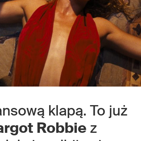
ansową klapą. To już
rgot Robbie
z