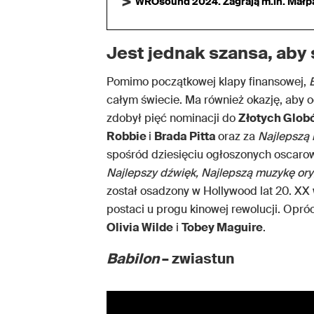
WROsound 2024. Zagrają m.in. Małpa,
Jest jednak szansa, aby 
Pomimo początkowej klapy finansowej,
całym świecie. Ma również okazję, aby 
zdobył pięć nominacji do
Złotych Glob
Robbie
i
Brada Pitta
oraz za
Najlepszą 
spośród dziesięciu ogłoszonych oscarow
Najlepszy dźwięk, Najlepszą muzykę or
został osadzony w Hollywood lat 20. XX w
postaci u progu kinowej rewolucji. Opróc
Olivia Wilde
i
Tobey Maguire
.
Babilon
– zwiastun