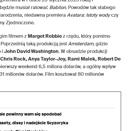
 będzie musiał ratować
Babilon
. Powodów tak słabego
Narodzenia, niedawna premiera
Avatara: Istoty wody
czy
any Zjednoczone.
ugim filmem z
Margot Robbie
z rzędu, który pomimo
 Poprzednią taką produkcją jest
Amsterdam
, gdzie
e
i
John David Washington
. W obsadzie produkcji
Chris Rock, Anya Taylor-Joy, Rami Malek, Robert De
 pierwszy weekend 6,5 miliona dolarów, a ogólny wpływ
31 milionów dolarów. Film kosztował 80 milionów
iale powinny wam się spodobać
sety, dissy i nadejście Scyzoryka