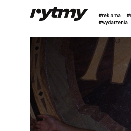
#reklama
#
#wydarzenia