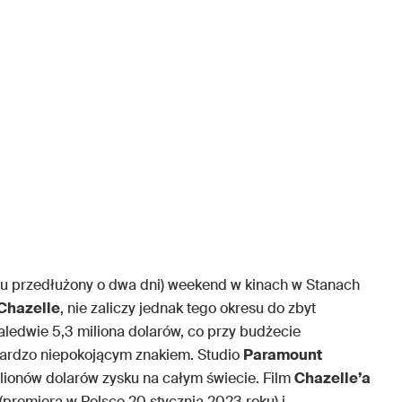
ku przedłużony o dwa dni) weekend w kinach w Stanach
Chazelle
, nie zaliczy jednak tego okresu do zbyt
zaledwie 5,3 miliona dolarów, co przy budżecie
ardzo niepokojącym znakiem. Studio
Paramount
lionów dolarów zysku na całym świecie. Film
Chazelle’a
i (premiera w Polsce 20 stycznia 2023 roku) i