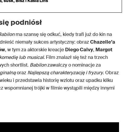
 susk, Bisz i Kasia Lins
się podniósł
Babilon
ma szansę się odkuć, kiedy trafi już do kin na
odnieść niemały sukces artystyczny: obraz
Chazelle’a
ów
, w tym za aktorskie kreacje
Diego Calvy
,
Margot
komedię lub musical
. Film znalazł się też na trzech
ych shortlist.
Babilon
zawalczy o nominacje za
yginalną
oraz
Najlepszą charakteryzację i fryzury
. Obraz
ieku i przedstawia historię wzlotu oraz upadku kilku
z wspomnianej trójki w filmie wystąpili między innymi