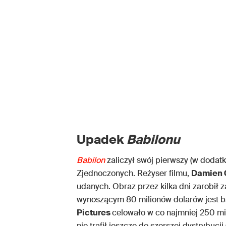
Upadek
Babilonu
Babilon
zaliczył swój pierwszy (w dodat
Zjednoczonych. Reżyser filmu,
Damien 
udanych. Obraz przez kilka dni zarobił 
wynoszącym 80 milionów dolarów jest b
Pictures
celowało w co najmniej 250 mi
nie trafił jeszcze do szerszej dystrybucj