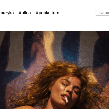
muzyka
#ulica
#popkultura