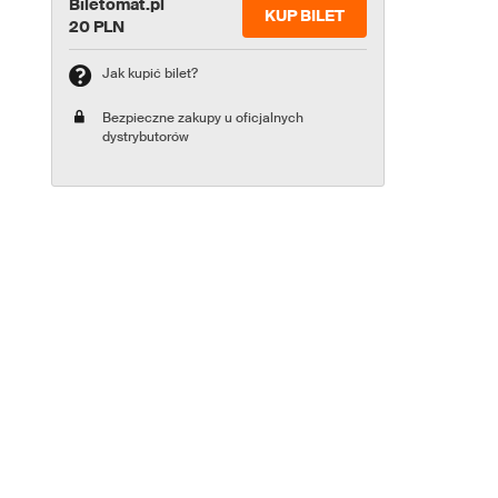
Biletomat.pl
KUP BILET
20 PLN
Jak kupić bilet?
Bezpieczne zakupy u oficjalnych
dystrybutorów