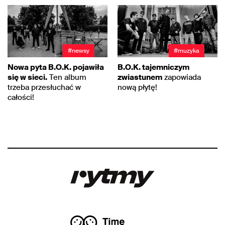
#newsy
#muzyka
Nowa pyta B.O.K. pojawiła
B.O.K. tajemniczym
się w sieci.
Ten album
zwiastunem
zapowiada
trzeba przesłuchać w
nową płytę!
całości!