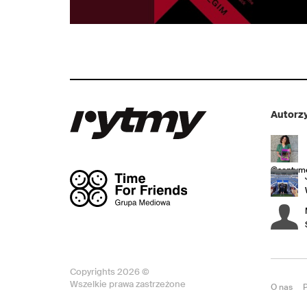
Autorzy
@sentyme
Copyrights 2026 ©
Wszelkie prawa zastrzeżone
O nas