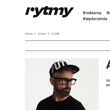
#reklama
#
#wydarzenia
Home
Artyści
A_GIM
Ag
Wi