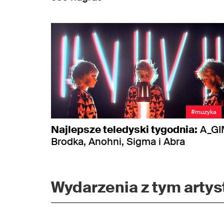
#muzyka
Najlepsze teledyski tygodnia:
A_GI
Brodka, Anohni, Sigma i Abra
Wydarzenia z tym artyst