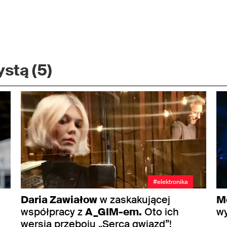
stą (5)
#elektronika
Daria Zawiałow
w zaskakującej
M
współpracy z
A_GIM-em.
Oto ich
w
wersja przeboju „Serca gwiazd”!