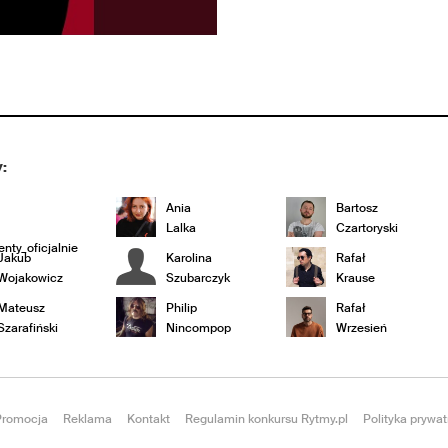
:
Ania
Bartosz
Lalka
Czartoryski
nty_oficjalnie
Jakub
Karolina
Rafał
Wojakowicz
Szubarczyk
Krause
Mateusz
Philip
Rafał
Szarafiński
Nincompop
Wrzesień
Promocja
Reklama
Kontakt
Regulamin konkursu Rytmy.pl
Polityka prywat