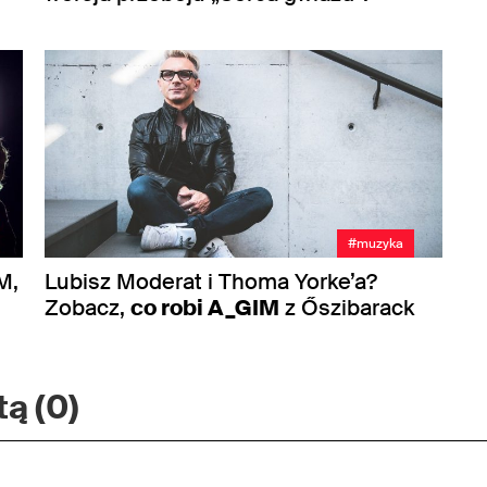
#muzyka
M,
Lubisz Moderat i Thoma Yorke’a?
Zobacz,
co robi A_GIM
z Őszibarack
ą (0)