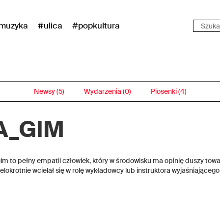
muzyka
#ulica
#popkultura
Newsy (5)
Wydarzenia (0)
Piosenki (4)
A_GIM
im to pełny empatii człowiek, który w środowisku ma opinię duszy tow
elokrotnie wcielał się w rolę wykładowcy lub instruktora wyjaśniającego