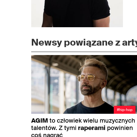
Newsy powiązane z arty
#hip-hop
AGIM
to człowiek wielu muzycznych
talentów. Z tymi
raperami
powinien
coś nagrać