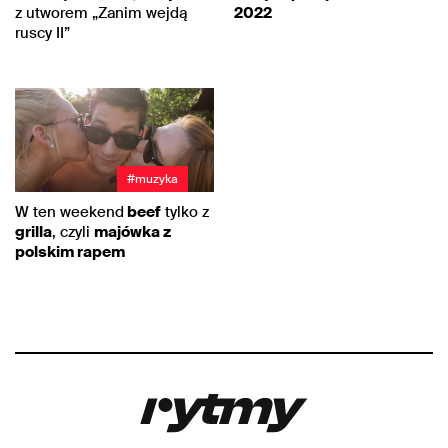
z utworem „Zanim wejdą
2022
ruscy II”
#muzyka
W ten weekend
beef
tylko z
grilla
, czyli
majówka z
polskim rapem