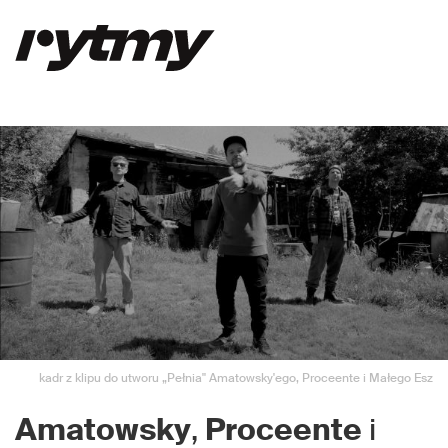
kadr z klipu do utworu „Pełnia" Amatowsky'ego, Proceente i Małego Esz
Amatowsky
,
Proceente
i