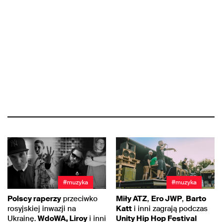
#muzyka
#muzyka
Polscy raperzy
przeciwko
Miły ATZ
,
Ero JWP
,
Barto
rosyjskiej inwazji na
Katt
i inni zagrają podczas
Ukrainę.
WdoWA, Liroy
i inni
Unity Hip Hop Festival