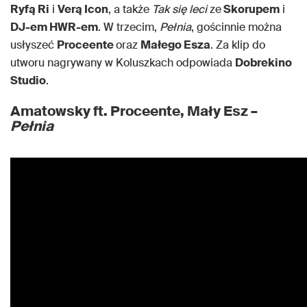
Ryfą Ri
i
Verą Icon
, a także
Tak się leci
ze
Skorupem
i
DJ-em HWR-em
. W trzecim,
Pełnia
, gościnnie można
usłyszeć
Proceente
oraz
Małego Esza
. Za klip do
utworu nagrywany w Koluszkach odpowiada
Dobrekino
Studio
.
Amatowsky ft. Proceente, Mały Esz –
Pełnia