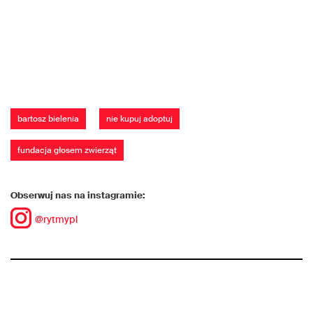
bartosz bielenia
nie kupuj adoptuj
fundacja głosem zwierząt
Obserwuj nas na instagramie:
@rytmypl