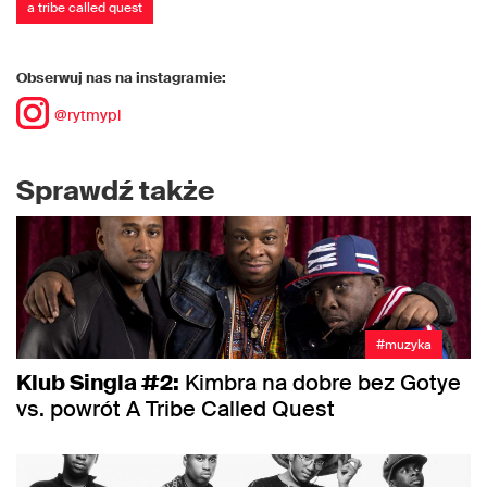
a tribe called quest
Obserwuj nas na instagramie:
@rytmypl
Sprawdź także
#muzyka
Klub Singla #2:
Kimbra na dobre bez Gotye
vs. powrót A Tribe Called Quest