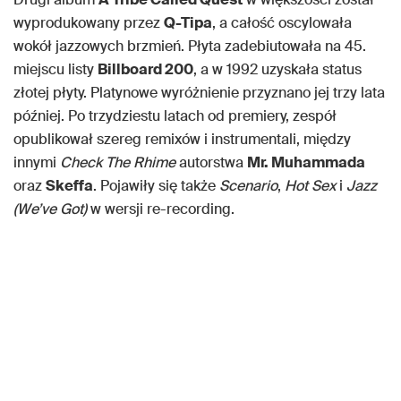
wyprodukowany przez
Q-Tipa
, a całość oscylowała
wokół jazzowych brzmień. Płyta zadebiutowała na 45.
miejscu listy
Billboard 200
, a w 1992 uzyskała status
złotej płyty. Platynowe wyróżnienie przyznano jej trzy lata
później. Po trzydziestu latach od premiery, zespół
opublikował szereg remixów i instrumentali, między
innymi
Check The Rhime
autorstwa
Mr. Muhammada
oraz
Skeffa
. Pojawiły się także
Scenario
,
Hot Sex
i
Jazz
(We’ve Got)
w wersji re-recording.