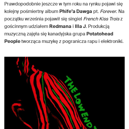
Prawdopodobnie jeszcze w tym roku na rynku pojawi się
kolejny pośmiertny album
Phife’a Dawga
pt.
Forever
. Na
początku września pojawił się singiel
French Kiss Trois
z
gościnnym udziałem
Redmana
i
Illa J
. Produkcją
muzyczną zajęła się kanadyjska grupa
Potatohead
People
tworząca muzykę z pogranicza rapu i elektroniki.