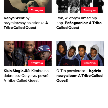
#muzyka
#muzyka
Kanye West
był
Rok, w którym umarł hip
przymierzany na członka
A
hop.
Pożegnanie z A Tribe
Tribe Called Quest
Called Quest
#muzyka
#muzyka
Klub Singla #2:
Kimbra na
Q-Tip potwierdza –
będzie
dobre bez Gotye vs. powrót
nowy album A Tribe Called
A Tribe Called Quest
Quest!