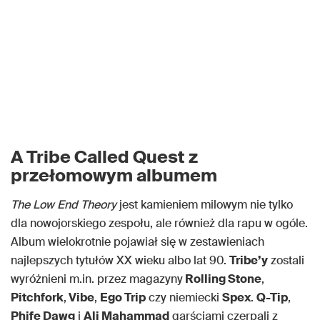
A Tribe Called Quest z
przełomowym albumem
The Low End Theory
jest kamieniem milowym nie tylko
dla nowojorskiego zespołu, ale również dla rapu w ogóle.
Album wielokrotnie pojawiał się w zestawieniach
najlepszych tytułów XX wieku albo lat 90.
Tribe’y
zostali
wyróżnieni m.in. przez magazyny
Rolling Stone
,
Pitchfork
,
Vibe
,
Ego Trip
czy niemiecki
Spex
.
Q-Tip
,
Phife Dawg
i
Ali Mahammad
garściami czerpali z