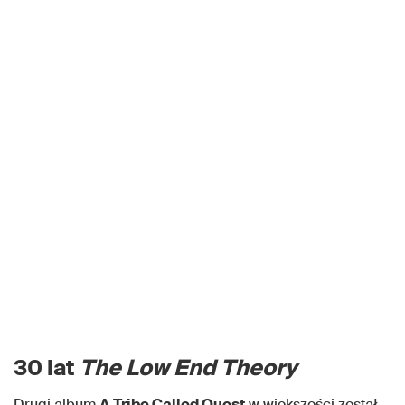
30 lat
The Low End Theory
Drugi album
A Tribe Called Quest
w większości został