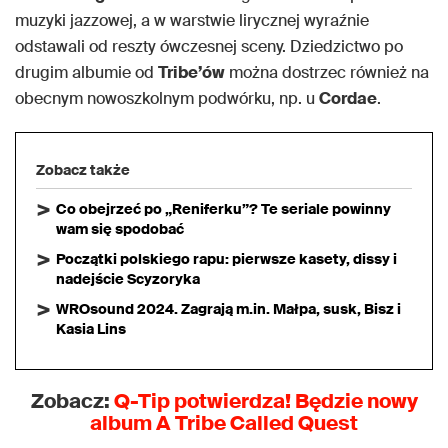
muzyki jazzowej, a w warstwie lirycznej wyraźnie
odstawali od reszty ówczesnej sceny. Dziedzictwo po
drugim albumie od
Tribe’ów
można dostrzec również na
obecnym nowoszkolnym podwórku, np. u
Cordae
.
Zobacz także
Co obejrzeć po „Reniferku”? Te seriale powinny
wam się spodobać
Początki polskiego rapu: pierwsze kasety, dissy i
nadejście Scyzoryka
WROsound 2024. Zagrają m.in. Małpa, susk, Bisz i
Kasia Lins
Zobacz:
Q-Tip potwierdza! Będzie nowy
album A Tribe Called Quest