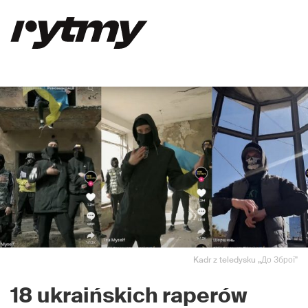
Kadr z teledysku „До Зброї"
18 ukraińskich raperów