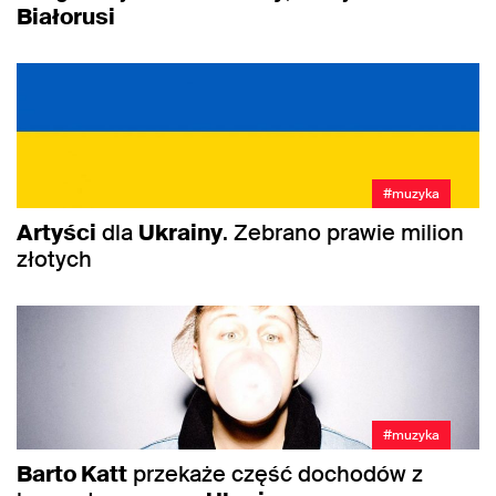
Białorusi
#muzyka
Artyści
dla
Ukrainy
. Zebrano prawie milion
złotych
#muzyka
Barto Katt
przekaże część dochodów z