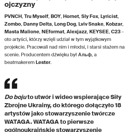
ojczyzny
PVNCH
,
Tru Myself
,
BOY
,
Hornet
,
Sly Fox
,
Lyricist
,
Zombo
,
Danny Delta
,
Long Dog
,
Lviv Snake
,
Kobzar
,
Masta Malione
,
NEformat
,
Alexjazz
,
KEYSEE
,
C23
–
oto artyści, którzy wzięli udział w tym wyjątkowym
projekcie. Pracowali nad nim i młodsi, i starsi stażem na
scenie. Producentem dźwięku był
Альф
, a
beatmakerem
Lester
.
Do boju
to utwór i wideo wspierające Siły
Zbrojne Ukrainy, do którego dołączyło 18
artystów jako stowarzyszenie twórcze
WATAGA. WATAGA to pierwsze
ogólnoukraińskie stowarzyszenie