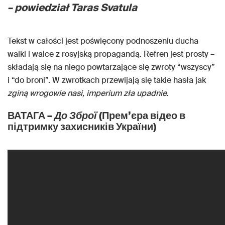
– powiedział Taras Svatula
Tekst w całości jest poświęcony podnoszeniu ducha
walki i walce z rosyjską propagandą. Refren jest prosty –
składają się na niego powtarzające się zwroty “wszyscy”
i “do broni”. W zwrotkach przewijają się takie hasła jak
zginą wrogowie nasi, imperium zła upadnie
.
ВАТАГА –
До Зброї
(Прем’єра відео в
підтримку захисників України)