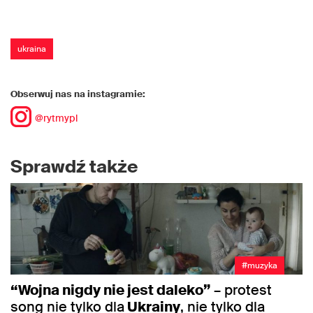
ukraina
Obserwuj nas na instagramie:
@rytmypl
Sprawdź także
#muzyka
“Wojna nigdy nie jest daleko”
– protest
song nie tylko dla
Ukrainy
, nie tylko dla