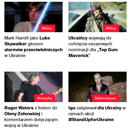
#filmy
#filmy
Mark Hamill jako
Luke
Ukraińcy
wzywają do
Skywalker
głosem
cofnięcia oscarowych
alarmów przeciwlotniczych
nominacji dla „
Top Gun:
w Ukrainie
Maverick
”
#muzyka
#alternatywa
Roger Waters
z listem do
Igo
zaśpiewał
dla Ukrainy
w
Oleny Zełenskiej
i
ramach akcji
komentarzem dotyczącym
#StandUpforUkraine
wojny w Ukrainie