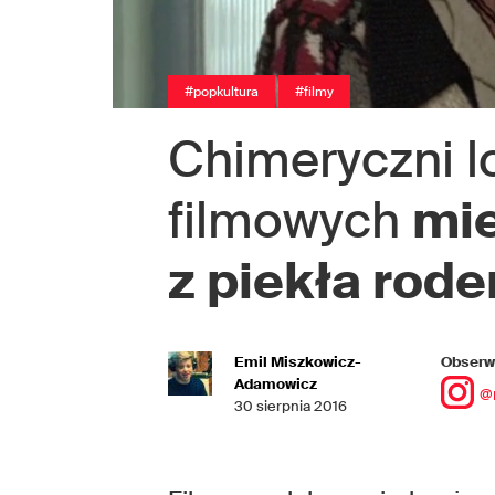
#popkultura
#filmy
Chimeryczni lo
filmowych
mie
z piekła rod
Emil Miszkowicz-
Obserwu
Adamowicz
@
30 sierpnia 2016