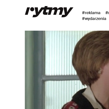
#reklama
#
#wydarzenia