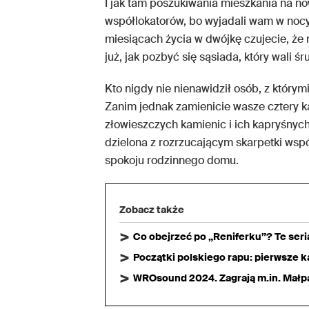
I jak tam poszukiwania mieszkania na no
współlokatorów, bo wyjadali wam w nocy
miesiącach życia w dwójkę czujecie, że
już, jak pozbyć się sąsiada, który wali 
Kto nigdy nie nienawidził osób, z który
Zanim jednak zamienicie wasze cztery kąt
złowieszczych kamienic i ich kapryśnyc
dzielona z rozrzucającym skarpetki wspó
spokoju rodzinnego domu.
Zobacz także
Co obejrzeć po „Reniferku”? Te ser
Początki polskiego rapu: pierwsze ka
WROsound 2024. Zagrają m.in. Małpa,