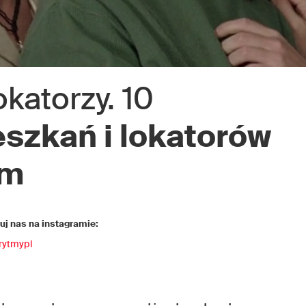
katorzy. 10
szkań i lokatorów
em
j nas na instagramie:
rytmypl