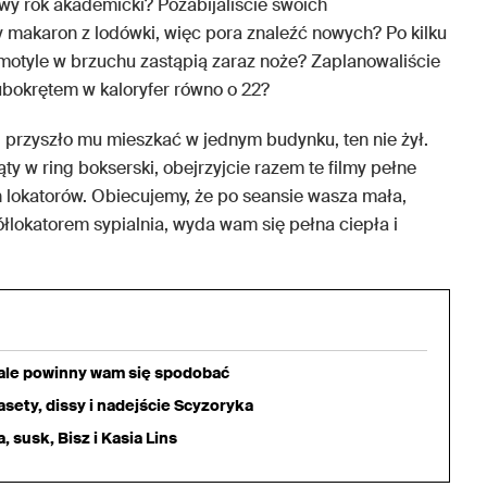
wy rok akademicki? Pozabijaliście swoich
 makaron z lodówki, więc pora znaleźć nowych? Po kilku
 motyle w brzuchu zastąpią zaraz noże? Zaplanowaliście
śrubokrętem w kaloryfer równo o 22?
mi przyszło mu mieszkać w jednym budynku, ten nie żył.
y w ring bokserski, obejrzyjcie razem te filmy pełne
h lokatorów. Obiecujemy, że po seansie wasza mała,
łlokatorem sypialnia, wyda wam się pełna ciepła i
iale powinny wam się spodobać
sety, dissy i nadejście Scyzoryka
 susk, Bisz i Kasia Lins