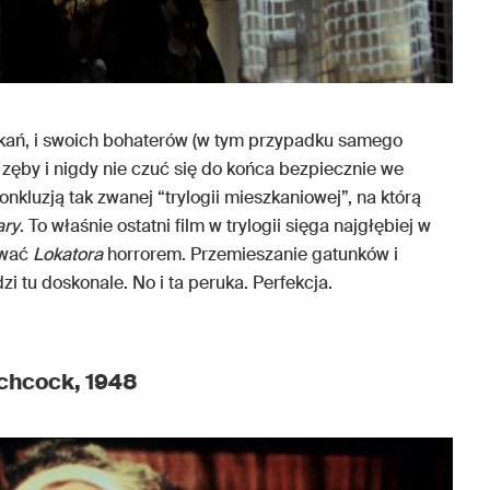
szkań, i swoich bohaterów (w tym przypadku samego
 zęby i nigdy nie czuć się do końca bezpiecznie we
onkluzją tak zwanej “trylogii mieszkaniowej”, na którą
ary
. To właśnie ostatni film w trylogii sięga najgłębiej w
azwać
Lokatora
horrorem. Przemieszanie gatunków i
 tu doskonale. No i ta peruka. Perfekcja.
itchcock, 1948