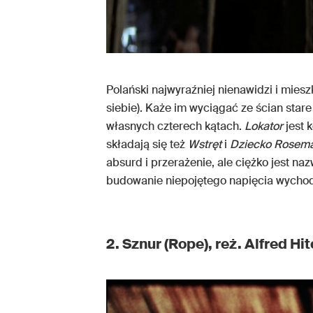
Polański najwyraźniej nienawidzi i mie
siebie). Każe im wyciągać ze ścian stare
własnych czterech kątach.
Lokator
jest k
składają się też
Wstręt
i
Dziecko Rosem
absurd i przerażenie, ale ciężko jest n
budowanie niepojętego napięcia wychodzi
2. Sznur (Rope), reż. Alfred H