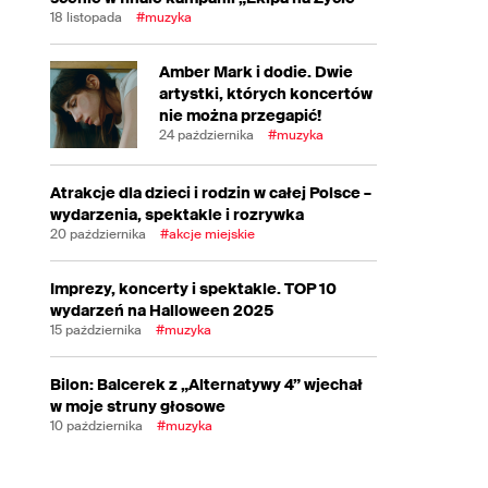
18 listopada
#muzyka
Amber Mark i dodie. Dwie
artystki, których koncertów
nie można przegapić!
24 października
#muzyka
Atrakcje dla dzieci i rodzin w całej Polsce –
wydarzenia, spektakle i rozrywka
20 października
#akcje miejskie
Imprezy, koncerty i spektakle. TOP 10
wydarzeń na Halloween 2025
15 października
#muzyka
Bilon: Balcerek z „Alternatywy 4” wjechał
w moje struny głosowe
10 października
#muzyka