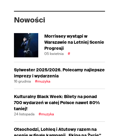
Nowości
Morrissey wystąpi w
Warszawie na Letniej Scenie
Progresji
05 kwietnia
#
Sylwester 2025/2026. Polecamy najlepsze
imprezy i wydarzenia
16 grudnia
#muzyka
Kulturalny Black Week: Bilety na ponad
700 wydarzeń w całej Polsce nawet 80%
taniej!
24 listopada
#muzyka
Otsochodzi, Lohleq i Atutowy razem na
scenie w finale kampanii „Ekipa na Życie”