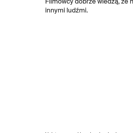
Filmowcy dobrze wiedzą, że n
innymi ludźmi.