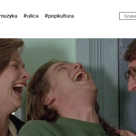
muzyka
#ulica
#popkultura