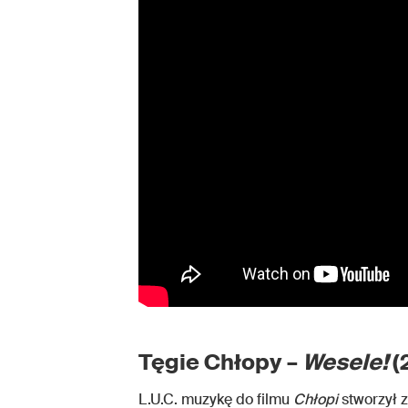
Tęgie Chłopy –
Wesele!
(
L.U.C. muzykę do filmu
Chłopi
stworzył z