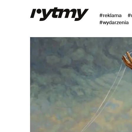
#reklama
#
#wydarzenia