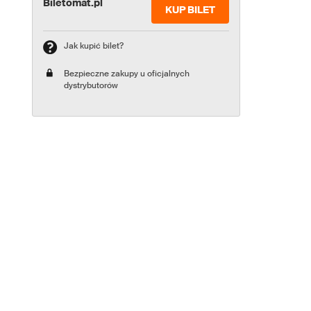
Biletomat.pl
KUP BILET
Jak kupić bilet?
Bezpieczne zakupy u oficjalnych
dystrybutorów