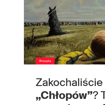
#muzyka
Zakochaliście
„Chłopów”
? 