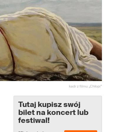
kadr z filmu „Chłopi”
Tutaj kupisz swój
bilet na koncert lub
festiwal!