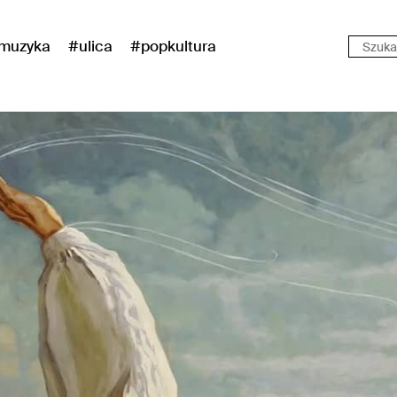
muzyka
#ulica
#popkultura