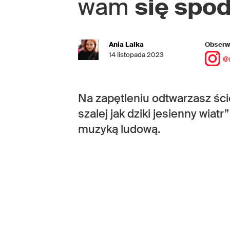
wam
się spo
Ania Lalka
Obserwu
14 listopada 2023
@
Na zapętleniu odtwarzasz ści
szalej jak dziki jesienny wia
muzyką ludową.