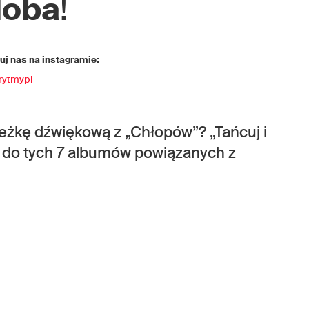
doba
!
j nas na instagramie:
rytmypl
eżkę dźwiękową z „Chłopów”? „Tańcuj i
tr” do tych 7 albumów powiązanych z