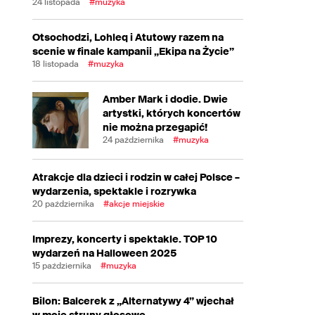
24 listopada
#muzyka
Otsochodzi, Lohleq i Atutowy razem na
scenie w finale kampanii „Ekipa na Życie”
18 listopada
#muzyka
Amber Mark i dodie. Dwie
artystki, których koncertów
nie można przegapić!
24 października
#muzyka
Atrakcje dla dzieci i rodzin w całej Polsce –
wydarzenia, spektakle i rozrywka
20 października
#akcje miejskie
Imprezy, koncerty i spektakle. TOP 10
wydarzeń na Halloween 2025
15 października
#muzyka
Bilon: Balcerek z „Alternatywy 4” wjechał
w moje struny głosowe