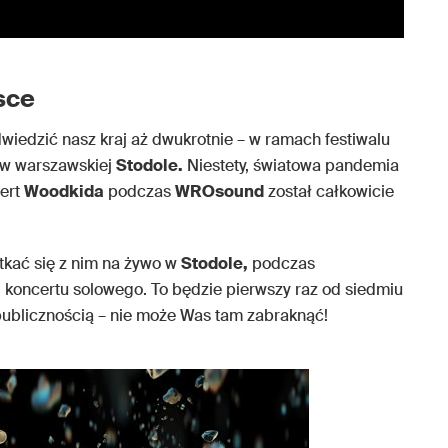
sce
wiedzić nasz kraj aż dwukrotnie – w ramach festiwalu
 w warszawskiej
Stodole.
Niestety, światowa pandemia
cert
Woodkida
podczas
WROsound
został całkowicie
tkać się z nim na żywo w
Stodole,
podczas
u
koncertu solowego. To będzie pierwszy raz od siedmiu
ublicznością – nie może Was tam zabraknąć!