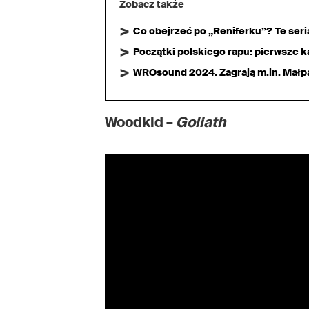
Zobacz także
Co obejrzeć po „Reniferku”? Te ser
Początki polskiego rapu: pierwsze ka
WROsound 2024. Zagrają m.in. Małpa,
Woodkid –
Goliath