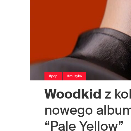
#pop
#muzyka
Woodkid
z ko
nowego album
“Pale Yellow”