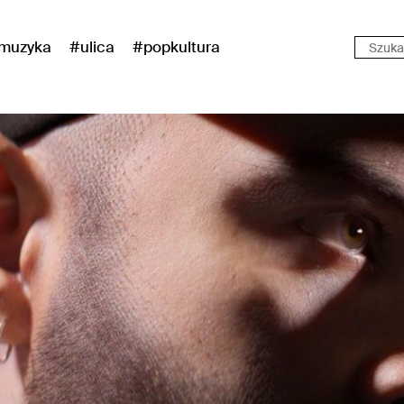
muzyka
#ulica
#popkultura