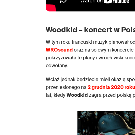
Woodkid – koncert w Pol
W tym roku francuski muzyk planował od
WROsound
oraz na solowym koncercie
pokrzyżowała te plany i wrocławski kon
odwołany.
Wciąż jednak będziecie mieli okazję spo
przeniesionego na
2 grudnia 2020 rok
lat, kiedy
Woodkid
zagra przed polską p