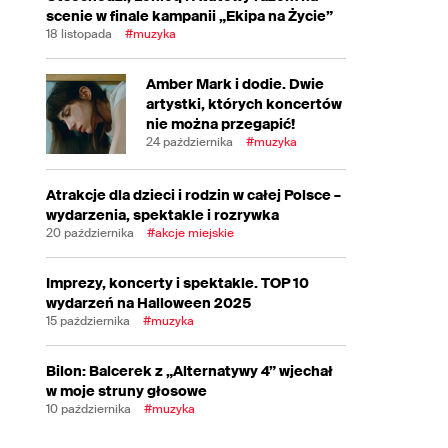
scenie w finale kampanii „Ekipa na Życie”
18 listopada
#muzyka
Amber Mark i dodie. Dwie
artystki, których koncertów
nie można przegapić!
24 października
#muzyka
Atrakcje dla dzieci i rodzin w całej Polsce –
wydarzenia, spektakle i rozrywka
20 października
#akcje miejskie
Imprezy, koncerty i spektakle. TOP 10
wydarzeń na Halloween 2025
15 października
#muzyka
Bilon: Balcerek z „Alternatywy 4” wjechał
w moje struny głosowe
10 października
#muzyka