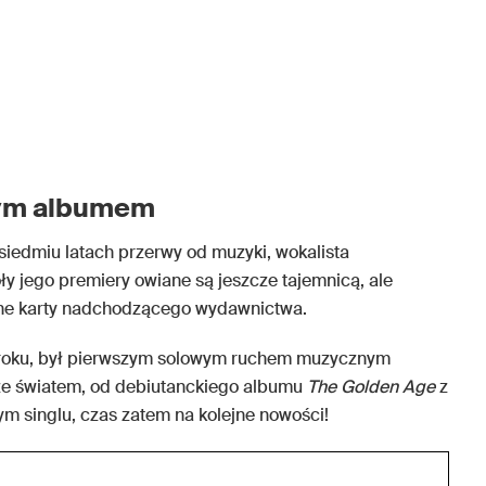
wym albumem
siedmiu latach przerwy od muzyki, wokalista
y jego premiery owiane są jeszcze tajemnicą, ale
jne karty nadchodzącego wydawnictwa.
 roku, był pierwszym solowym ruchem muzycznym
ę ze światem, od debiutanckiego albumu
The Golden Age
z
m singlu, czas zatem na kolejne nowości!