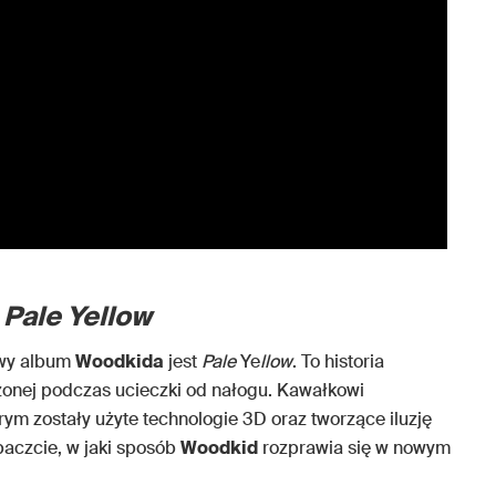
–
Pale Yellow
owy album
Woodkida
jest
Pale
Ye
llow
. To historia
zonej podczas ucieczki od nałogu. Kawałkowi
rym zostały użyte technologie 3D oraz tworzące iluzję
obaczcie, w jaki sposób
Woodkid
rozprawia się w nowym