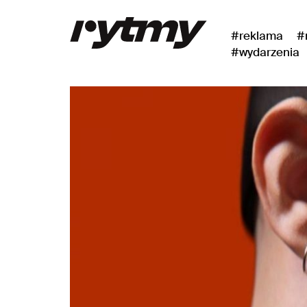
#reklama
#
#wydarzenia