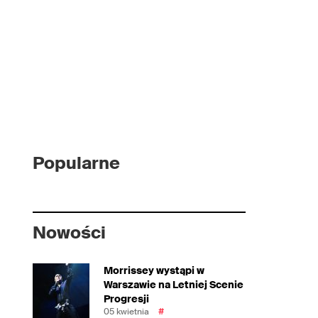
Popularne
Nowości
Morrissey wystąpi w
Warszawie na Letniej Scenie
Progresji
05 kwietnia
#