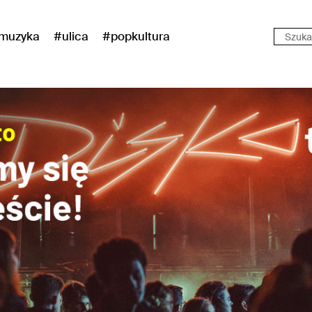
muzyka
#ulica
#popkultura