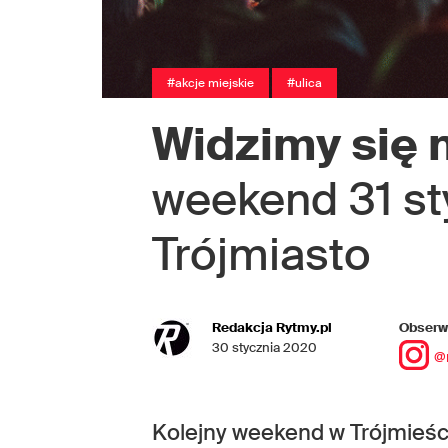
#akcje miejskie
#ulica
Widzimy się 
weekend 31 sty
Trójmiasto
Redakcja Rytmy.pl
Obserwu
30 stycznia 2020
@
Kolejny weekend w Trójmieści