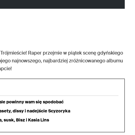
Trójmieście! Raper przejmie w piątek scenę gdyńskiego
wojego najnowszego, najbardziej zróżnicowanego albumu
apcie!
iale powinny wam się spodobać
sety, dissy i nadejście Scyzoryka
 susk, Bisz i Kasia Lins