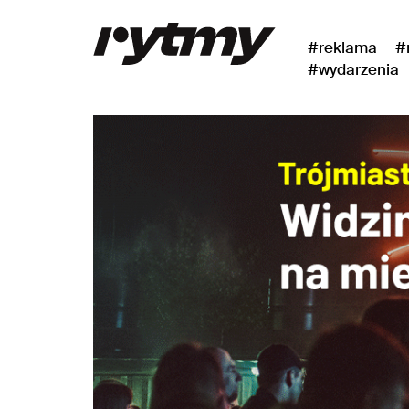
#reklama
#
#wydarzenia