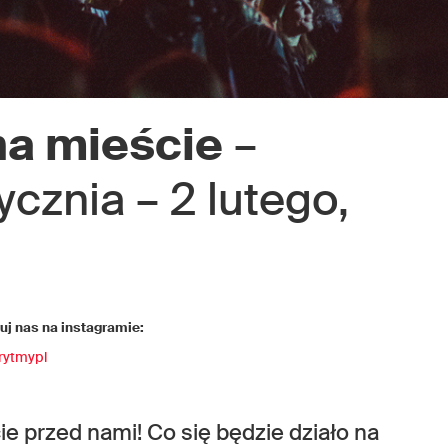
na mieście
–
cznia – 2 lutego,
j nas na instagramie:
rytmypl
e przed nami! Co się będzie działo na