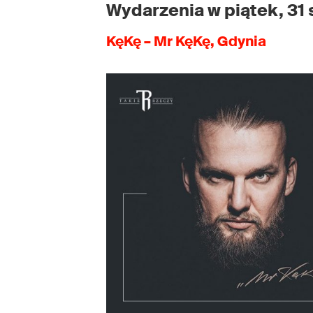
Wydarzenia w piątek, 31 
KęKę – Mr KęKę, Gdynia