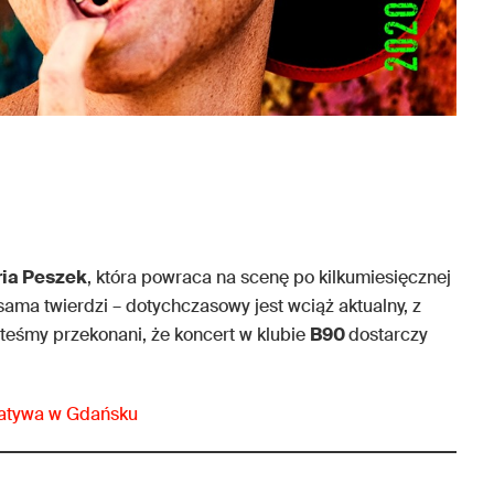
ia Peszek
, która powraca na scenę po kilkumiesięcznej
sama twierdzi – dotychczasowy jest wciąż aktualny, z
steśmy przekonani, że koncert w klubie
B90
dostarczy
rnatywa w Gdańsku