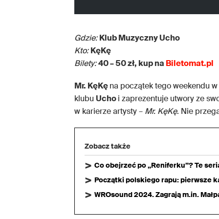
Gdzie:
Klub Muzyczny Ucho
Kto:
KęKę
Bilety:
40 – 50 zł, kup na
Biletomat.pl
Mr. KęKę
na początek tego weekendu w 
klubu
Ucho
i zaprezentuje utwory ze s
w karierze artysty –
Mr. KęKę
. Nie przeg
Zobacz także
Co obejrzeć po „Reniferku”? Te ser
Początki polskiego rapu: pierwsze ka
WROsound 2024. Zagrają m.in. Małpa,