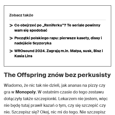
Zobacz także
Co obejrzeć po „Reniferku”? Te seriale powinny
wam się spodobać
Początki polskiego rapu: pierwsze kasety, dissy i
nadejście Scyzoryka
WROsound 2024. Zagrają m.in. Małpa, susk, Bisz i
Kasia Lins
The Offspring znów bez perkusisty
Wiadomo, że nic tak nie dzieli, jak ananas na pizzy czy
gra w
Monopoly
. W ostatnim czasie do tego zestawu
dołączyły także szczepionki. Lekarzem nie jestem, więc
nie będę tutaj prawił kazań o tym, czy się szczepić czy
nie. Szczepisz się? Okej, nic mi do tego. Nie szczepisz