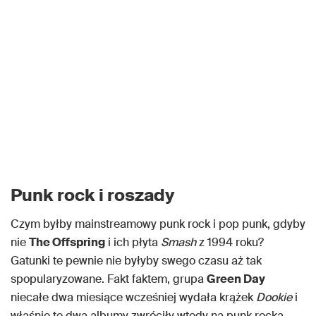
Punk rock i roszady
Czym byłby mainstreamowy punk rock i pop punk, gdyby
nie
The Offspring
i ich płyta
Smash
z 1994 roku?
Gatunki te pewnie nie byłyby swego czasu aż tak
spopularyzowane. Fakt faktem, grupa
Green Day
niecałe dwa miesiące wcześniej wydała krążek
Dookie
i
właśnie te dwa albumy zwróciły wtedy na punk rocka