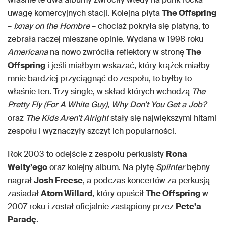
uwagę komercyjnych stacji. Kolejna płyta
The Offspring
–
Ixnay on the Hombre
– chociaż pokryła się platyną, to
zebrała raczej mieszane opinie. Wydana w 1998 roku
Americana
na nowo zwróciła reflektory w stronę
The
Offspring
i jeśli miałbym wskazać, który krążek miałby
mnie bardziej przyciągnąć do zespołu, to byłby to
właśnie ten. Trzy single, w skład których wchodzą
The
Pretty Fly (For A White Guy)
,
Why Don’t You Get a Job?
oraz
The Kids Aren’t Alright
stały się największymi hitami
zespołu i wyznaczyły szczyt ich popularności.
Rok 2003 to odejście z zespołu perkusisty
Rona
Welty’ego
oraz kolejny album. Na płytę
Splinter
bębny
nagrał
Josh Freese
, a podczas koncertów za perkusją
zasiadał
Atom Willard
, który opuścił
The Offspring
w
2007 roku i został oficjalnie zastąpiony przez
Pete’a
Paradę
.