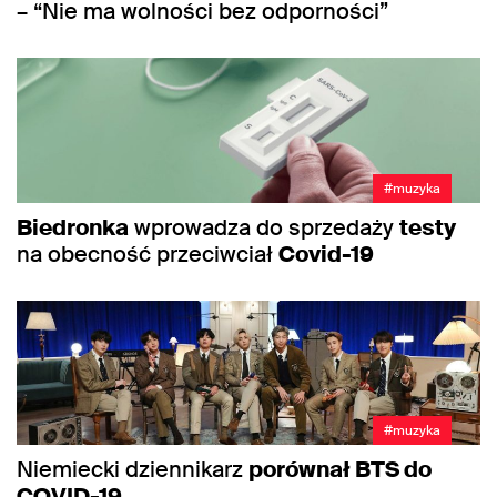
– “Nie ma wolności bez odporności”
#muzyka
Biedronka
wprowadza do sprzedaży
testy
na obecność przeciwciał
Covid-19
#muzyka
Niemiecki dziennikarz
porównał BTS do
COVID-19