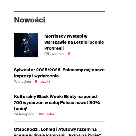
Nowości
Morrissey wystąpi w
Warszawie na Letniej Scenie
Progresji
05 kwietnia
#
Sylwester 2025/2026. Polecamy najlepsze
imprezy i wydarzenia
16 grudnia
#muzyka
Kulturalny Black Week: Bilety na ponad
700 wydarzeń w całej Polsce nawet 80%
taniej!
24 listopada
#muzyka
Otsochodzi, Lohleq i Atutowy razem na
scenie w finale kampanii „Ekipa na Życie”