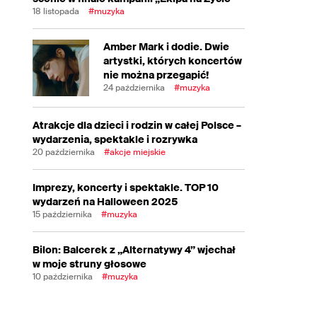
18 listopada
#muzyka
Amber Mark i dodie. Dwie
artystki, których koncertów
nie można przegapić!
24 października
#muzyka
Atrakcje dla dzieci i rodzin w całej Polsce –
wydarzenia, spektakle i rozrywka
20 października
#akcje miejskie
Imprezy, koncerty i spektakle. TOP 10
wydarzeń na Halloween 2025
15 października
#muzyka
Bilon: Balcerek z „Alternatywy 4” wjechał
w moje struny głosowe
10 października
#muzyka