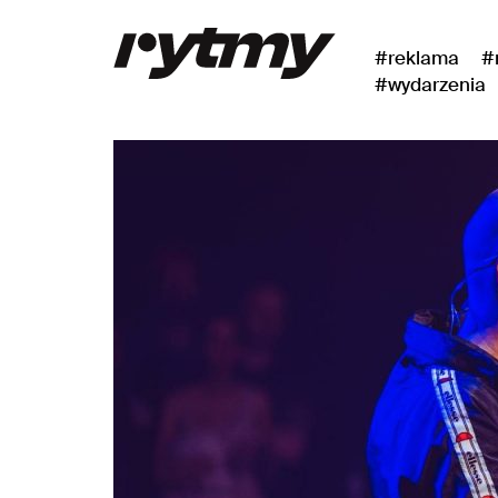
#reklama
#
#wydarzenia