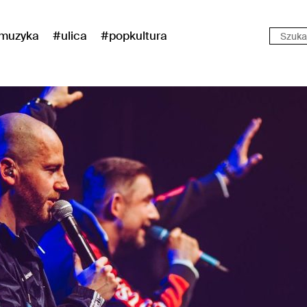
muzyka
#ulica
#popkultura