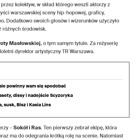
przez kolektyw, w skład którego weszli aktorzy z
yści warszawskiej sceny hip-hopowej, graficy,
ideo. Dodatkowo swoich głosów i wizerunków użyczyło
 różnych środowisk.
oty Masłowskiej
, o tym samym tytule. Za reżyserię
ieloletni dyrektor artystyczny TR Warszawa.
iale powinny wam się spodobać
sety, dissy i nadejście Scyzoryka
 susk, Bisz i Kasia Lins
erzy –
Sokół i Ras
. Ten pierwszy zebrał ekipę, która
raz ma do odegrania krótką rolę na scenie. Natomiast