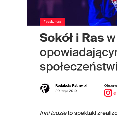
#popkultura
Sokół i Ras
w 
opowiadający
społeczeństw
Redakcja Rytmy.pl
Obserwu
20 maja 2019
@
Inni ludzie
to spektakl zreali