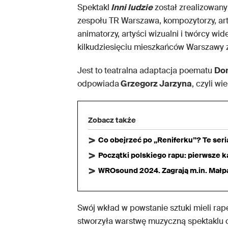
Spektakl
Inni ludzie
został zrealizowany 
zespołu TR Warszawa, kompozytorzy, art
animatorzy, artyści wizualni i twórcy w
kilkudziesięciu mieszkańców Warszawy z
Jest to teatralna adaptacja poematu
Dor
odpowiada
Grzegorz Jarzyna
, czyli w
Zobacz także
Co obejrzeć po „Reniferku”? Te ser
Początki polskiego rapu: pierwsze ka
WROsound 2024. Zagrają m.in. Małpa,
Swój wkład w powstanie sztuki mieli rap
stworzyła warstwę muzyczną spektaklu o