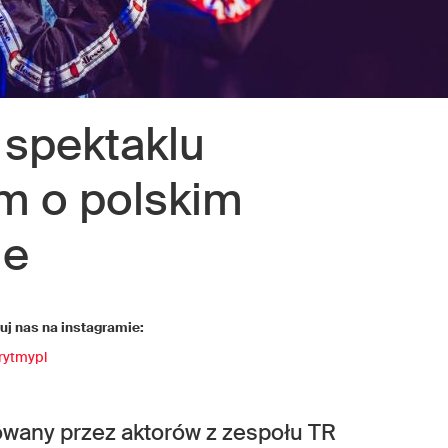
spektaklu
m o polskim
ie
j nas na instagramie:
rytmypl
zowany przez aktorów z zespołu TR