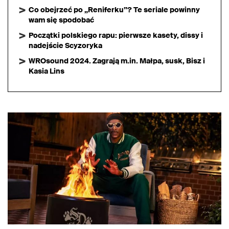
Co obejrzeć po „Reniferku”? Te seriale powinny
wam się spodobać
Początki polskiego rapu: pierwsze kasety, dissy i
nadejście Scyzoryka
WROsound 2024. Zagrają m.in. Małpa, susk, Bisz i
Kasia Lins