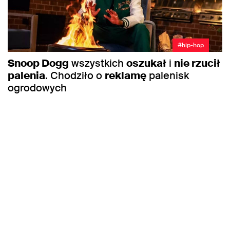
#hip-hop
Snoop Dogg
wszystkich
oszukał
i
nie rzucił
palenia
. Chodziło o
reklamę
palenisk
ogrodowych