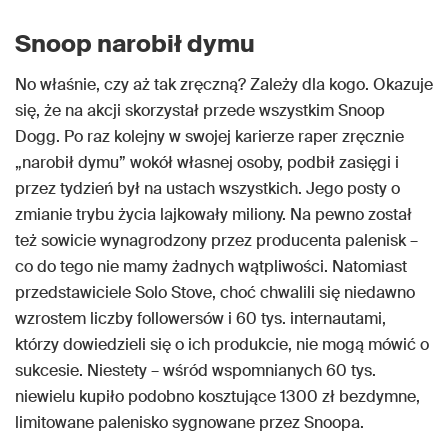
Snoop narobił dymu
No właśnie, czy aż tak zręczną? Zależy dla kogo. Okazuje
się, że na akcji skorzystał przede wszystkim Snoop
Dogg. Po raz kolejny w swojej karierze raper zręcznie
„narobił dymu” wokół własnej osoby, podbił zasięgi i
przez tydzień był na ustach wszystkich. Jego posty o
zmianie trybu życia lajkowały miliony. Na pewno został
też sowicie wynagrodzony przez producenta palenisk –
co do tego nie mamy żadnych wątpliwości. Natomiast
przedstawiciele Solo Stove, choć chwalili się niedawno
wzrostem liczby followersów i 60 tys. internautami,
którzy dowiedzieli się o ich produkcie, nie mogą mówić o
sukcesie. Niestety – wśród wspomnianych 60 tys.
niewielu kupiło podobno kosztujące 1300 zł bezdymne,
limitowane palenisko sygnowane przez Snoopa.