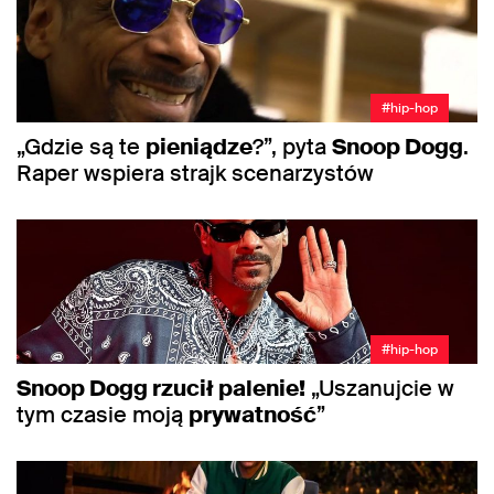
#hip-hop
„Gdzie są te
pieniądze
?”, pyta
Snoop Dogg
.
Raper wspiera strajk scenarzystów
#hip-hop
Snoop Dogg rzucił palenie!
„Uszanujcie w
tym czasie moją
prywatność
”