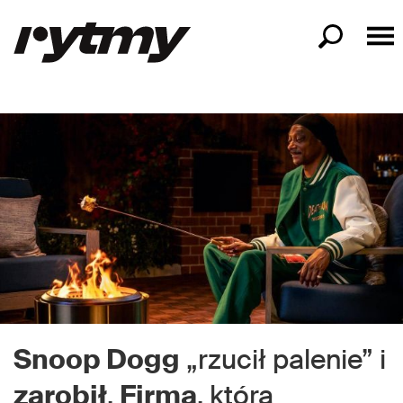
Snoop Dogg
„rzucił palenie” i
zarobił
.
Firma
, którą