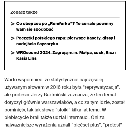
Zobacz także
Co obejrzeć po „Reniferku”? Te seriale powinny
wam się spodobać
Początki polskiego rapu: pierwsze kasety, dissy i
nadejście Scyzoryka
WROsound 2024. Zagrają m.in. Małpa, susk, Bisz i
Kasia Lins
Warto wspomnieć, że statystycznie najczęściej
używanym słowem w 2016 roku była “reprywatyzacja”,
ale profesor Jerzy Bartmiński zaznacza, że ten temat
dotyczył głównie warszawiaków, a co za tym idzie, został
pominięty, tak jak słowo “słoiki” kilka lat temu. W
plebiscycie brali także udział internauci. Oni za
najważniejsze wyrażenia uznali “pięćset plus”, “protest”