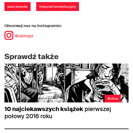
post prawda
trybunał konstytucyjny
Obserwuj nas na instagramie:
@rytmypl
Sprawdź także
#ulica
10 najciekawszych książek
pierwszej
połowy 2016 roku