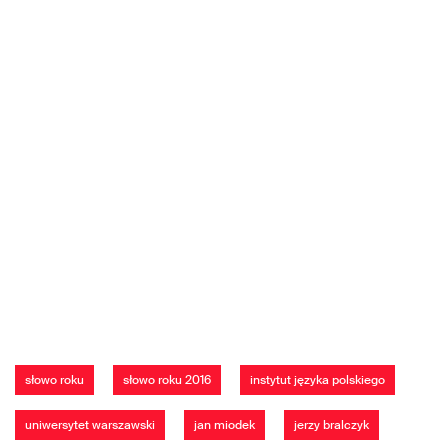
słowo roku
słowo roku 2016
instytut języka polskiego
uniwersytet warszawski
jan miodek
jerzy bralczyk