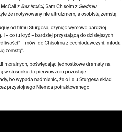
t McCall z
Bez litości
, Sam Chisolm z
Siedmiu
tyle że motywowany nie altruizmem, a osobistą zemstą.
Fuquy od filmu Sturgesa, czyniąc wymowę bardziej
I – co tu kryć – bardziej przystającą do dzisiejszych
edliwości” – mówi do Chisolma zleceniodawczyni, młoda
ię zemstą”.
stii moralnych, poświęcając jednostkowe dramaty na
ją w stosunku do pierwowzoru pozostaje
dy, bo wypada nadmienić, że o ile u Sturgesa skład
rzez przystojnego Niemca potraktowanego