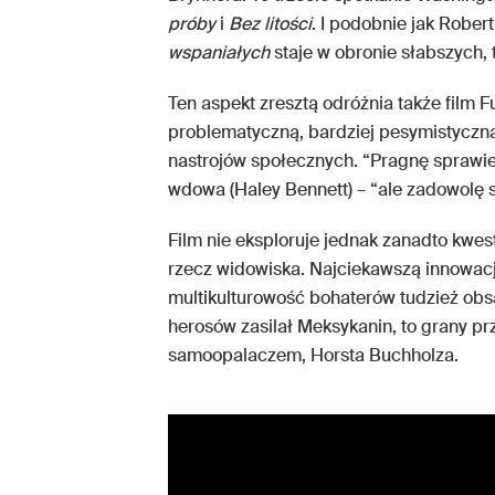
próby
i
Bez litości
. I podobnie jak Rober
wspaniałych
staje w obronie słabszych, 
Ten aspekt zresztą odróżnia także film 
problematyczną, bardziej pesymistyczną. 
nastrojów społecznych. “Pragnę sprawi
wdowa (Haley Bennett) – “ale zadowolę s
Film nie eksploruje jednak zanadto kwe
rzecz widowiska. Najciekawszą innowac
multikulturowość bohaterów tudzież obsa
herosów zasilał Meksykanin, to grany p
samoopalaczem, Horsta Buchholza.