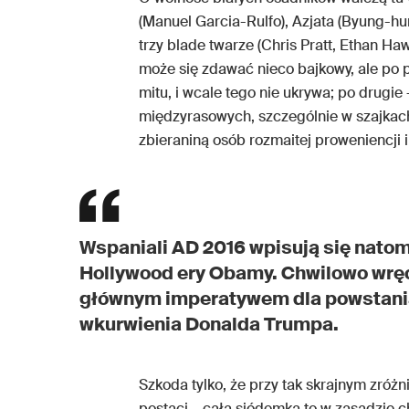
(Manuel Garcia-Rulfo), Azjata (Byung-hu
trzy blade twarze (Chris Pratt, Ethan Ha
może się zdawać nieco bajkowy, ale po pi
mitu, i wcale tego nie ukrywa; po drugie
międzyrasowych, szczególnie w szajkac
zbieraniną osób rozmaitej proweniencji 
Wspaniali AD 2016 wpisują się natom
Hollywood ery Obamy. Chwilowo wręc
głównym imperatywem dla powstania 
wkurwienia Donalda Trumpa.
Szkoda tylko, że przy tak skrajnym zróż
postaci – cała siódemka to w zasadzie c