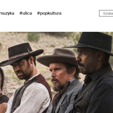
muzyka
#ulica
#popkultura