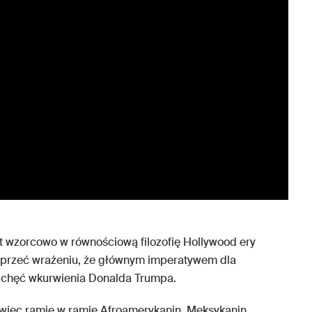
t wzorcowo w równościową filozofię Hollywood ery
oprzeć wrażeniu, że głównym imperatywem dla
, chęć wkurwienia Donalda Trumpa.
 więc ramię w ramię Afroamerykanin, Meksykanin