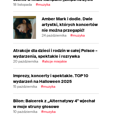
18 listopada
#muzyka
Amber Mark i dodie. Dwie
artystki, których koncertów
nie można przegapić!
24 października
#muzyka
Atrakcje dla dzieci i rodzin w całej Polsce –
wydarzenia, spektakle i rozrywka
20 października
#akcje miejskie
Imprezy, koncerty i spektakle. TOP 10
wydarzeń na Halloween 2025
15 października
#muzyka
Bilon: Balcerek z „Alternatywy 4” wjechał
w moje struny głosowe
10 października
#muzyka