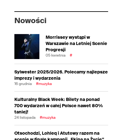
Nowości
Morrissey wystąpi w
Warszawie na Letniej Scenie
Progresji
05 kwietnia
#
Sylwester 2025/2026. Polecamy najlepsze
imprezy i wydarzenia
16 grudnia
#muzyka
Kulturalny Black Week: Bilety na ponad
700 wydarzeń w całej Polsce nawet 80%
taniej!
24 listopada
#muzyka
Otsochodzi, Lohleq i Atutowy razem na
scenie w finale kampanii „Ekipa na Życie”