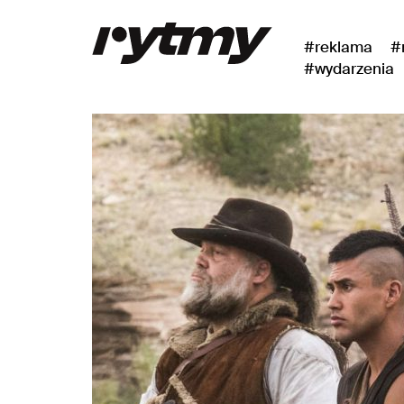
#reklama
#
#wydarzenia