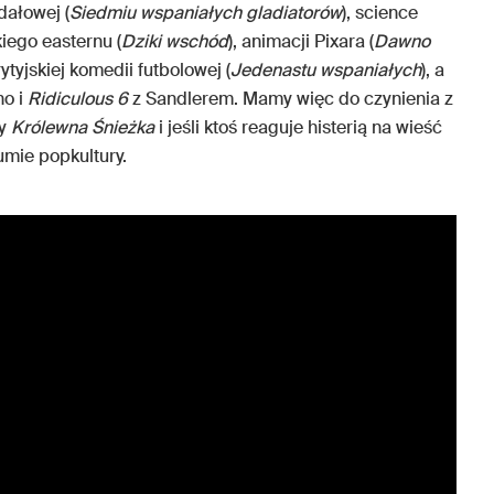
dałowej (
Siedmiu wspaniałych gladiatorów
), science
kiego easternu (
Dziki wschód
), animacji Pixara (
Dawno
rytyjskiej komedii futbolowej (
Jedenastu wspaniałych
), a
no i
Ridiculous 6
z Sandlerem. Mamy więc do czynienia z
y
Królewna Śnieżka
i jeśli ktoś reaguje histerią na wieść
zumie popkultury.