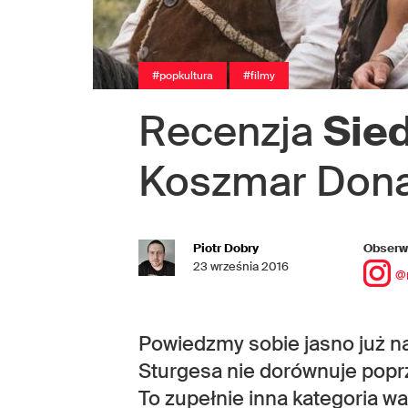
#popkultura
#filmy
Recenzja
Sie
Koszmar Dona
Piotr Dobry
Obserwu
23 września 2016
@
Powiedzmy sobie jasno już n
Sturgesa nie dorównuje poprze
To zupełnie inna kategoria 