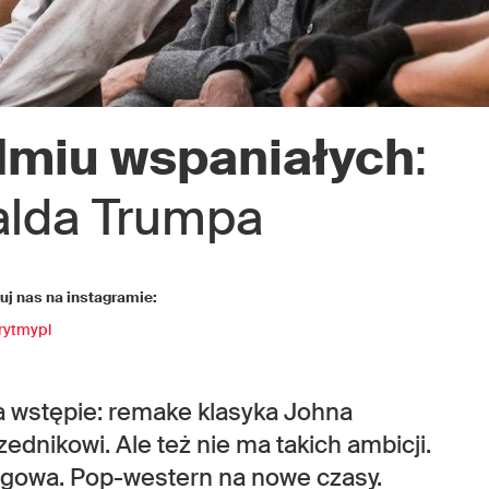
dmiu wspaniałych
:
lda Trumpa
j nas na instagramie:
rytmypl
a wstępie: remake klasyka Johna
dnikowi. Ale też nie ma takich ambicji.
wagowa. Pop-western na nowe czasy.