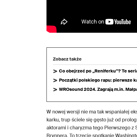
Zobacz także
Co obejrzeć po „Reniferku”? Te ser
Początki polskiego rapu: pierwsze ka
WROsound 2024. Zagrają m.in. Małpa,
W nowej wersji nie ma tak wspaniałej eks
karku, trup ściele się gęsto już od prol
aktorami i charyzma tego Pierwszego z 
Brynnera. To trzecie spotkanie Washin