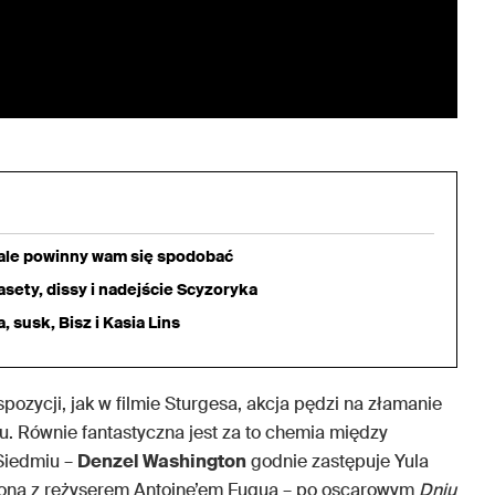
iale powinny wam się spodobać
sety, dissy i nadejście Scyzoryka
 susk, Bisz i Kasia Lins
pozycji, jak w filmie Sturgesa, akcja pędzi na złamanie
ogu. Równie fantastyczna jest za to chemia między
Siedmiu –
Denzel Washington
godnie zastępuje Yula
gtona z reżyserem Antoine’em Fuquą – po oscarowym
Dniu