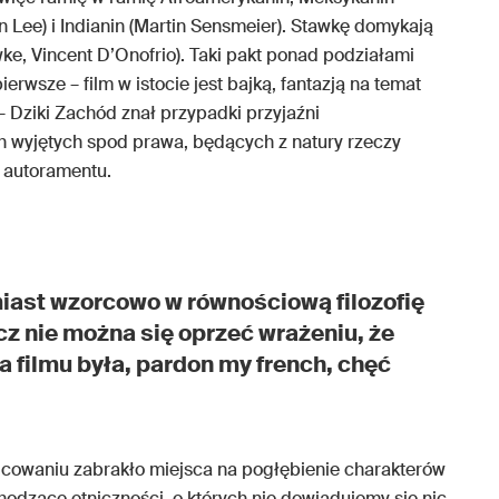
n Lee) i Indianin (Martin Sensmeier). Stawkę domykają
wke, Vincent D’Onofrio). Taki pakt ponad podziałami
erwsze – film w istocie jest bajką, fantazją na temat
 – Dziki Zachód znał przypadki przyjaźni
h wyjętych spod prawa, będących z natury rzeczy
i autoramentu.
iast wzorcowo w równościową filozofię
z nie można się oprzeć wrażeniu, że
filmu była, pardon my french, chęć
nicowaniu zabrakło miejsca na pogłębienie charakterów
hodzące etniczności, o których nie dowiadujemy się nic