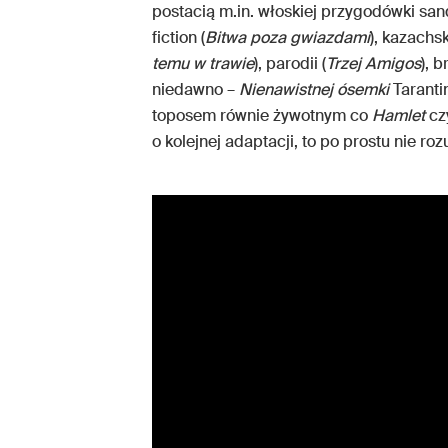
postacią m.in. włoskiej przygodówki san
fiction (
Bitwa poza gwiazdami
), kazachs
temu w trawie
), parodii (
Trzej Amigos
), b
niedawno –
Nienawistnej ósemki
Taranti
toposem równie żywotnym co
Hamlet
cz
o kolejnej adaptacji, to po prostu nie ro