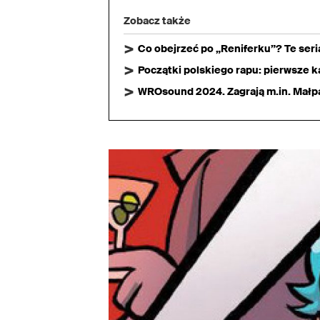
Zobacz także
Co obejrzeć po „Reniferku”? Te ser
Początki polskiego rapu: pierwsze ka
WROsound 2024. Zagrają m.in. Małpa,