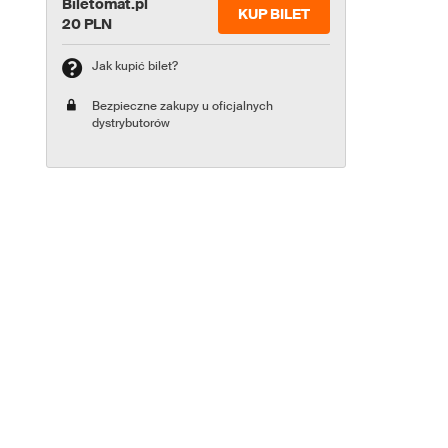
Biletomat.pl
KUP BILET
20 PLN
Jak kupić bilet?
Bezpieczne zakupy u oficjalnych
dystrybutorów