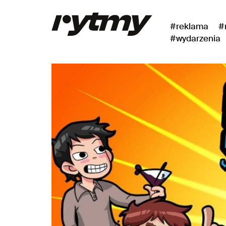
#reklama
#
#wydarzenia