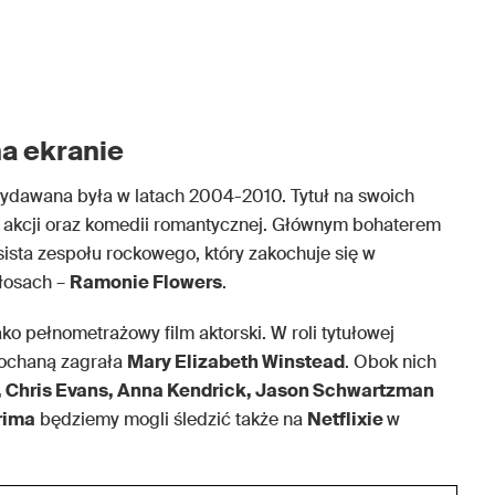
a ekranie
 wydawana była w latach 2004-2010. Tytuł na swoich
na akcji oraz komedii romantycznej. Głównym bohaterem
asista zespołu rockowego, który zakochuje się w
włosach –
Ramonie Flowers
.
ko pełnometrażowy film aktorski. W roli tytułowej
kochaną zagrała
Mary Elizabeth Winstead
. Obok nich
, Chris Evans, Anna Kendrick, Jason Schwartzman
rima
będziemy mogli śledzić także na
Netflixie
w