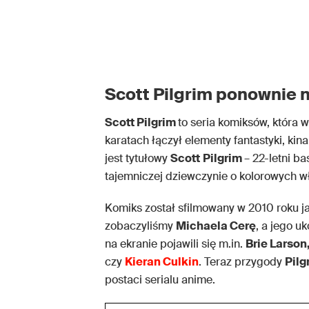
Scott Pilgrim
ponownie n
Scott Pilgrim
to seria komiksów, która
karatach łączył elementy fantastyki, ki
jest tytułowy
Scott
Pilgrim
– 22-letni b
tajemniczej dziewczynie o kolorowych 
Komiks został sfilmowany w 2010 roku ja
zobaczyliśmy
Michaela Cerę
, a jego u
na ekranie pojawili się m.in.
Brie Larson
czy
Kieran Culkin
. Teraz przygody
Pilg
postaci serialu anime.