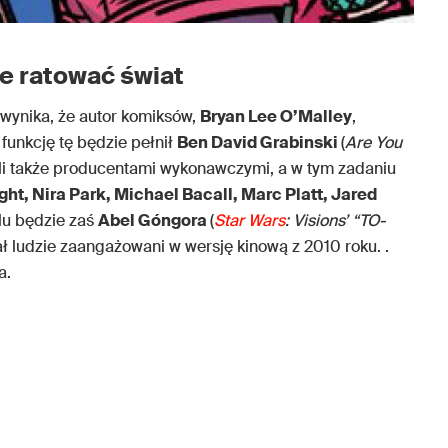
e ratować świat
, wynika, że autor komiksów,
Bryan Lee O’Malley
,
funkcję tę będzie pełnił
Ben David Grabinski
(
Are You
ali także producentami wykonawczymi, a w tym zadaniu
ht, Nira Park, Michael Bacall, Marc Platt, Jared
lu będzie zaś
Abel Góngora
(
Star Wars
: Visions’ “TO-
ł ludzie zaangażowani w wersję kinową z 2010 roku. .
a.