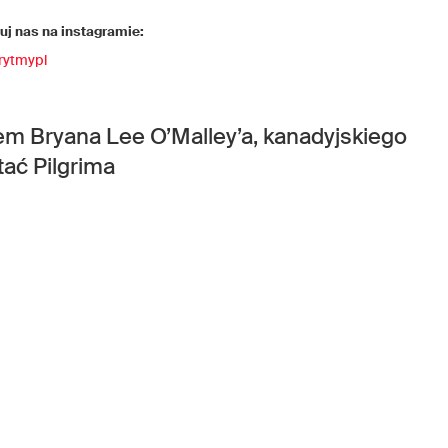
j nas na instagramie:
rytmypl
em Bryana Lee O’Malley’a, kanadyjskiego
tać Pilgrima