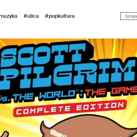
muzyka
#ulica
#popkultura