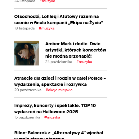
24 listopada
#muzyka
Otsochodzi, Lohleq i Atutowy razem na
scenie w finale kampanii „Ekipa na Życie”
18 listopada
#muzyka
Amber Mark i dodie. Dwie
artystki, których koncertów
nie można przegapić!
24 października
#muzyka
Atrakcje dla dzieci i rodzin w całej Polsce –
wydarzenia, spektakle i rozrywka
20 października
#akcje miejskie
Imprezy, koncerty i spektakle. TOP 10
wydarzeń na Halloween 2025
15 października
#muzyka
Bilon: Balcerek z „Alternatywy 4” wjechał
w moje struny głosowe