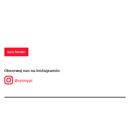
sam fender
Obserwuj nas na instagramie:
@rytmypl