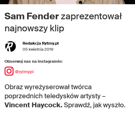
Sam Fender
zaprezentował
najnowszy klip
Redakcja Rytmy.pl
05 kwietnia 2019
Obserwuj nas na instagramie:
@rytmypl
Obraz wyreżyserował twórca
poprzednich teledysków artysty –
Vincent Haycock.
Sprawdź, jak wyszło.