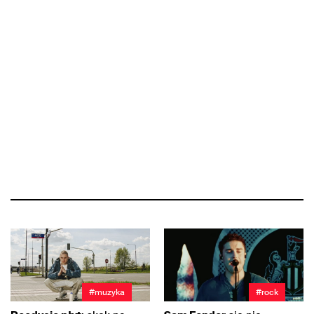
#muzyka
#rock