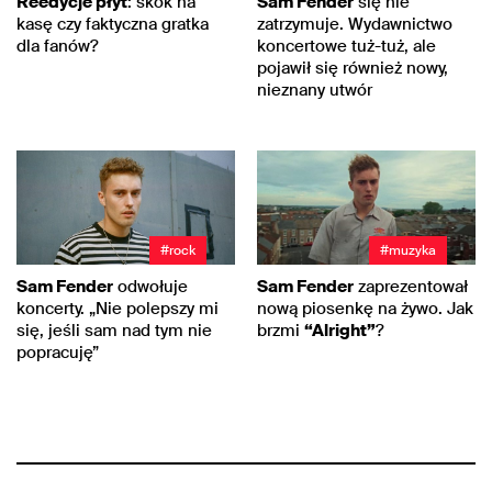
Reedycje płyt
: skok na
Sam Fender
się nie
kasę czy faktyczna gratka
zatrzymuje. Wydawnictwo
dla fanów?
koncertowe tuż-tuż, ale
pojawił się również nowy,
nieznany utwór
#rock
#muzyka
Sam Fender
odwołuje
Sam Fender
zaprezentował
koncerty. „Nie polepszy mi
nową piosenkę na żywo. Jak
się, jeśli sam nad tym nie
brzmi
“Alright”
?
popracuję”