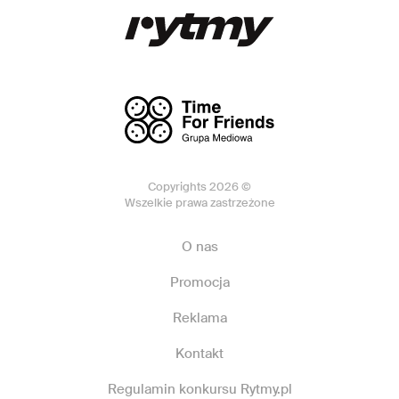
Copyrights 2026 ©
Wszelkie prawa zastrzeżone
O nas
Promocja
Reklama
Kontakt
Regulamin konkursu Rytmy.pl