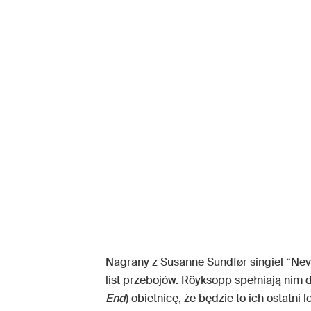
Nagrany z Susanne Sundfør singiel “Nev
list przebojów. Röyksopp spełniają nim
End
) obietnicę, że będzie to ich ostatni 