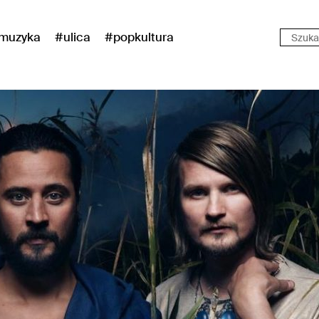
muzyka
#ulica
#popkultura