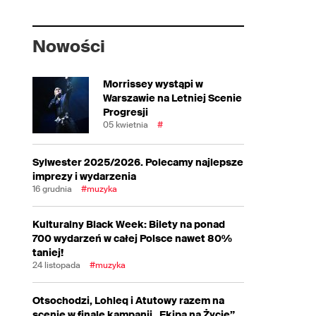
Nowości
Morrissey wystąpi w
Warszawie na Letniej Scenie
Progresji
05 kwietnia
#
Sylwester 2025/2026. Polecamy najlepsze
imprezy i wydarzenia
16 grudnia
#muzyka
Kulturalny Black Week: Bilety na ponad
700 wydarzeń w całej Polsce nawet 80%
taniej!
24 listopada
#muzyka
Otsochodzi, Lohleq i Atutowy razem na
scenie w finale kampanii „Ekipa na Życie”