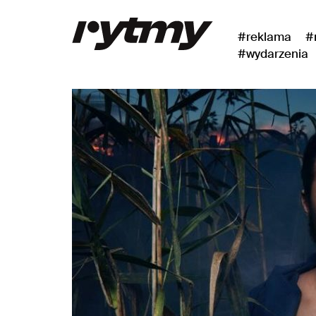
#reklama
#
#wydarzenia