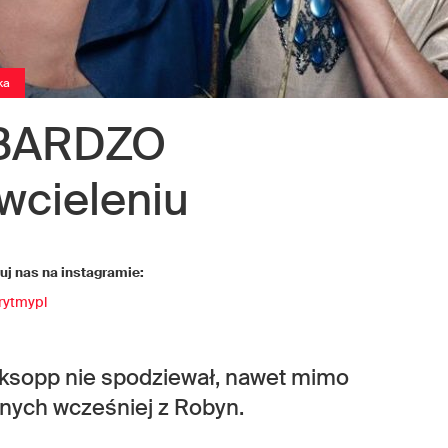
ka
BARDZO
wcieleniu
j nas na instagramie:
rytmypl
öyksopp nie spodziewał, nawet mimo
nych wcześniej z Robyn.