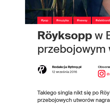
#pop
#muzyka
#newsy
#elektroni
Röyksopp
w 
przebojowym 
Redakcja Rytmy.pl
Obserwu
12 września 2016
@
Takiego singla nikt się po R
przebojowych utworów nagra