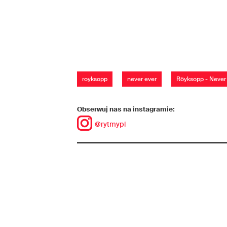
royksopp
never ever
Röyksopp - Never
Obserwuj nas na instagramie:
@rytmypl