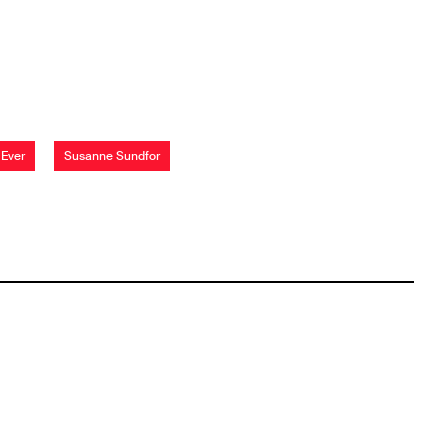
 Ever
Susanne Sundfor