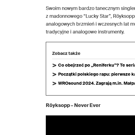
Swoim nowym bardzo tanecznym singlem
z madonnowego “Lucky Star”, Röyksopp o
analogowych brzmień i wczesnych lat muz
tradycyjne i analogowe instrumenty.
Zobacz także
Co obejrzeć po „Reniferku”? Te ser
Początki polskiego rapu: pierwsze ka
WROsound 2024. Zagrają m.in. Małpa,
Röyksopp – Never Ever