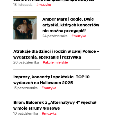
18 listopada
#muzyka
Amber Mark i dodie. Dwie
artystki, których koncertów
nie można przegapić!
24 października
#muzyka
Atrakcje dla dzieci i rodzin w całej Polsce –
wydarzenia, spektakle i rozrywka
20 października
#akcje miejskie
Imprezy, koncerty i spektakle. TOP 10
wydarzeń na Halloween 2025
15 października
#muzyka
Bilon: Balcerek z „Alternatywy 4” wjechał
w moje struny głosowe
10 października
#muzyka