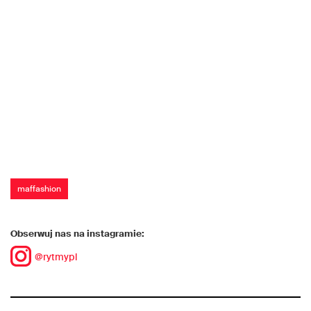
maffashion
Obserwuj nas na instagramie:
@rytmypl