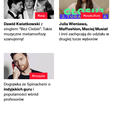
#pop
#popkultura
Dawid Kwiatkowski
z
Julia Wieniawa,
singlem “Bez Ciebie”. Takie
Maffashion, Maciej Musiał
muzyczne metamorfozy
i inni zachęcają do udziału w
szanujemy!
drugiej turze wyborów
#muzyka
Dogrywka ze Spinachem o
indyjskich guru
i
popularności wśród
profesorów