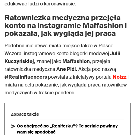
edukować ludzi o koronawirusie.
Ratowniczka medyczna przejęła
konto na Instagramie Maffashion i
pokazała, jak wygląda jej praca
Podobna inicjatywa miała miejsce także w Polsce.
Wczoraj instagramowe konto blogerki modowej
Julii
Kuczyńskiej
, znanej jako
Maffashion
, przejęła
ratowniczka medyczna
Ane Piżl
. Akcja pod nazwą
#RealInfluencers
powstała z inicjatywy portalu
Noizz
i
miała na celu pokazanie, jak wygląda praca ratowników
medycznych w trakcie pandemii.
Zobacz także
Co obejrzeć po „Reniferku”? Te seriale powinny
wam się spodobać