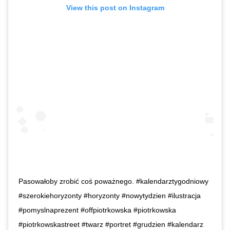
View this post on Instagram
Pasowałoby zrobić coś poważnego. #kalendarztygodniowy
#szerokiehoryzonty #horyzonty #nowytydzien #ilustracja
#pomyslnaprezent #offpiotrkowska #piotrkowska
#piotrkowskastreet #twarz #portret #grudzien #kalendarz