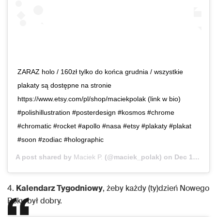
ZARAZ holo / 160zł tylko do końca grudnia / wszystkie
plakaty są dostępne na stronie
https://www.etsy.com/pl/shop/maciekpolak (link w bio)
#polishillustration #posterdesign #kosmos #chrome
#chromatic #rocket #apollo #nasa #etsy #plakaty #plakat
#soon #zodiac #holographic
A post shared by
Maciek P.
(@maciek_polak) on
Dec 10, 2018 at 1:21am PST
4.
Kalendarz Tygodniowy
, żeby każdy (ty)dzień Nowego
Roku był dobry.