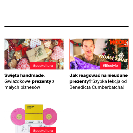
#popkultura
#lifestyle
Święta handmade
.
Jak reagować na nieudane
Gwiazdkowe
prezenty
z
prezenty?
Szybka lekcja od
małych biznesów
Benedicta Cumberbatcha!
#popkultura