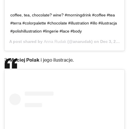
coffee, tea, chocolate? wine? #morningdrink #coffee #tea
#terra #colorpalette #chocolate #illustration #illo #ilustracja
#polishillustration #lingerie #lace #body
A post shared by
Anna Rudak
(@anarudak) on
Dec 3, 2018 at 2:49am PST
3.
Maciej Polak
i jego ilustracje.