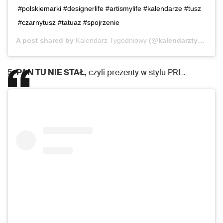
#polskiemarki #designerlife #artismylife #kalendarze #tusz
#czarnytusz #tatuaz #spojrzenie
A post shared by
Kalendarz Tygodniowy
(@kalendarztygodniowy) on
5.
PAN TU NIE STAŁ
, czyli prezenty w stylu PRL.