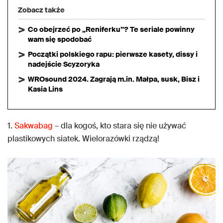
Zobacz także
Co obejrzeć po „Reniferku”? Te seriale powinny
wam się spodobać
Początki polskiego rapu: pierwsze kasety, dissy i
nadejście Scyzoryka
WROsound 2024. Zagrają m.in. Małpa, susk, Bisz i
Kasia Lins
1.
Sakwabag
– dla kogoś, kto stara się nie używać
plastikowych siatek. Wielorazówki rządzą!