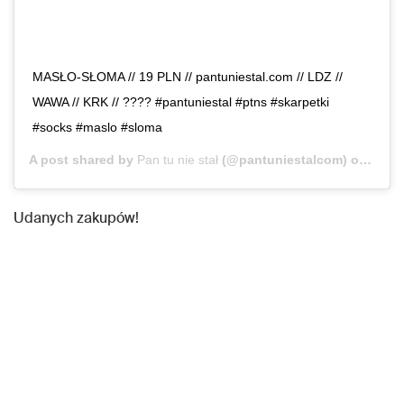
MASŁO-SŁOMA // 19 PLN // pantuniestal.com // LDZ //
WAWA // KRK // ???? #pantuniestal #ptns #skarpetki
#socks #maslo #sloma
A post shared by
Pan tu nie stał
(@pantuniestalcom) on
Dec 1
Udanych zakupów!