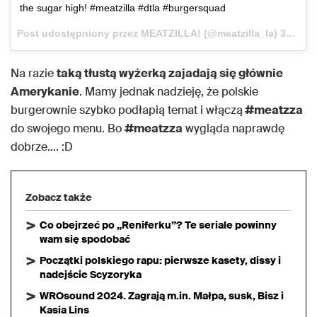
the sugar high! #meatzilla #dtla #burgersquad
Post udostępniony przez MEATZILLA! (@meatzilla_la)
31 Paź, 2017 o 12:23 PDT
Na razie
taką tłustą wyżerką zajadają się głównie
Amerykanie
. Mamy jednak nadzieję, że polskie
burgerownie szybko podłapią temat i włączą
#meatzza
do swojego menu. Bo
#meatzza
wygląda naprawdę
dobrze…. :D
Zobacz także
Co obejrzeć po „Reniferku”? Te seriale powinny
wam się spodobać
Początki polskiego rapu: pierwsze kasety, dissy i
nadejście Scyzoryka
WROsound 2024. Zagrają m.in. Małpa, susk, Bisz i
Kasia Lins