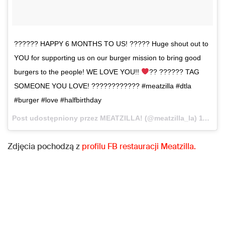
?????? HAPPY 6 MONTHS TO US! ????? Huge shout out to
YOU for supporting us on our burger mission to bring good
burgers to the people! WE LOVE YOU!!
?? ?????? TAG
SOMEONE YOU LOVE! ???????????? #meatzilla #dtla
#burger #love #halfbirthday
Post udostępniony przez MEATZILLA! (@meatzilla_la)
11 Wrz, 2017 o 1:26 PDT
Zdjęcia pochodzą z
profilu FB restauracji Meatzilla.