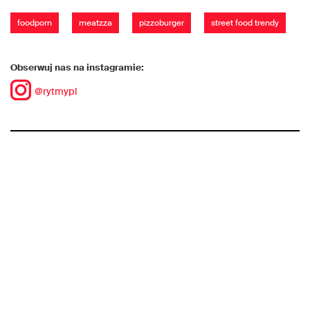
foodporn
meatzza
pizzoburger
street food trendy
Obserwuj nas na instagramie:
@rytmypl