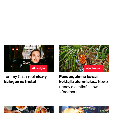
#lifestyle
#jedzenie
Tommy Cash robi
niezły
Pandan, zimna kawa i
bałagan na Insta!
koktajl z ziemniaka
… Nowe
trendy dla miłośników
#foodporn!