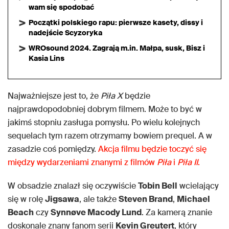
wam się spodobać
Początki polskiego rapu: pierwsze kasety, dissy i
nadejście Scyzoryka
WROsound 2024. Zagrają m.in. Małpa, susk, Bisz i
Kasia Lins
Najważniejsze jest to, że
Piła X
będzie
najprawdopodobniej dobrym filmem. Może to być w
jakimś stopniu zasługa pomysłu. Po wielu kolejnych
sequelach tym razem otrzymamy bowiem prequel. A w
zasadzie coś pomiędzy.
Akcja filmu będzie toczyć się
między wydarzeniami znanymi z filmów
Piła
i
Piła II
.
W obsadzie znalazł się oczywiście
Tobin Bell
wcielający
się w rolę
Jigsawa
, ale także
Steven Brand
,
Michael
Beach
czy
Synnøve Macody Lund
. Za kamerą znanie
doskonale znany fanom serii
Kevin Greutert
, który