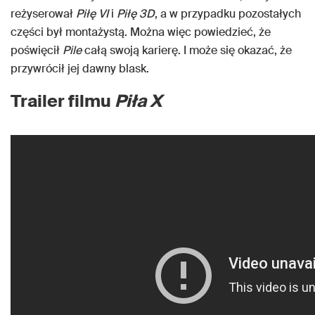
reżyserował
Piłę VI
i
Piłę 3D
, a w przypadku pozostałych
części był montażystą. Można więc powiedzieć, że
poświęcił
Pile
całą swoją karierę. I może się okazać, że
przywrócił jej dawny blask.
Trailer filmu
Piła X