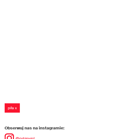
piła x
Obserwuj nas na instagramie:
@rytmypl