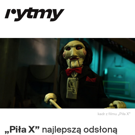
kadr z filmu „Piła X”
„Piła X”
najlepszą odsłoną