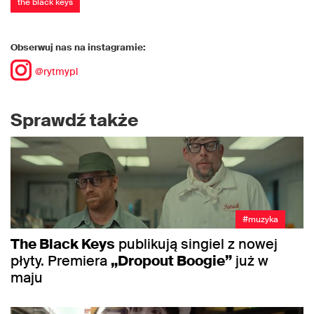
the black keys
Obserwuj nas na instagramie:
@rytmypl
Sprawdź także
#muzyka
The Black Keys
publikują singiel z nowej
płyty. Premiera
„Dropout Boogie”
już w
maju