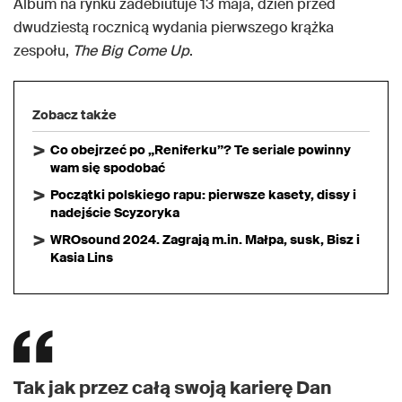
Album na rynku zadebiutuje 13 maja, dzień przed
dwudziestą rocznicą wydania pierwszego krążka
zespołu,
The Big Come Up
.
Zobacz także
Co obejrzeć po „Reniferku”? Te seriale powinny
wam się spodobać
Początki polskiego rapu: pierwsze kasety, dissy i
nadejście Scyzoryka
WROsound 2024. Zagrają m.in. Małpa, susk, Bisz i
Kasia Lins
Tak jak przez całą swoją karierę Dan