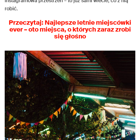
instagramowa przestrzeń – to już sami wiecie, co z nią
robić.
Przeczytaj: Najlepsze
letnie miejscówk
i
ever – oto miejsca, o których zaraz zrobi
się
głośno