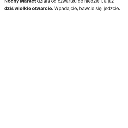
N
ocny Market
działa od czwartku do niedzieli, a już
dziś wielkie otwarcie
. Wpadajcie, bawcie się, jedzcie.