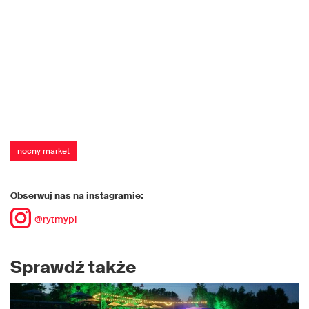
nocny market
Obserwuj nas na instagramie:
@rytmypl
Sprawdź także