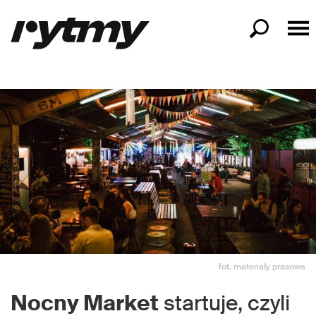
fot. materiały prasowe
Nocny Market
startuje, czyli