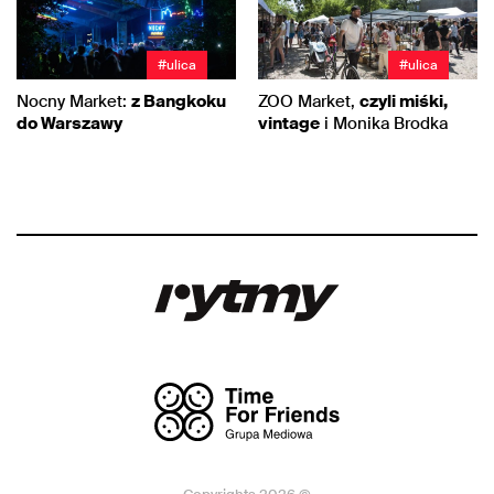
#ulica
#ulica
Nocny Market:
z Bangkoku
ZOO Market,
czyli miśki,
do Warszawy
vintage
i Monika Brodka