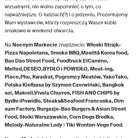
wizualnymi, nie wolno zapomnieć o tym, co
najważniejsze. O ludziach(?) i o jedzeniu. Prezentujemy
Wam wystawców, którzy rozpieszczą Wasze kubki
smakowe w weekend otwarcia.
Na
Nocnym Markecie
znajdziecie:
Włoski Strajk-
Pizza Napoletana, Smoke BBQ,Masittā Korea food,
Bao Dao Street Food, Foodtruck ElCamino,
Melted,DESEO,BYDŁO i POWIDŁO, Meat-ing,
Place,Pho, Kwadrat, Pogromcy Meatów, YakoTako,
Polska Kiełbasa by Szymon Czerwiński, Bangkok
soi, Makrell,Vivala Churros, FISH AND CHIPS by
Bydło iPowidło, Steaks&Seafood Francuska, Dim
sum Factory, Burgazje-Bao Burgers & Asian Street
Food, Słoiki Warszawskie, Corn Dogs Brodka,
Melody-Naturalne Lody
i
Tiki Wonton-Vege Food
.