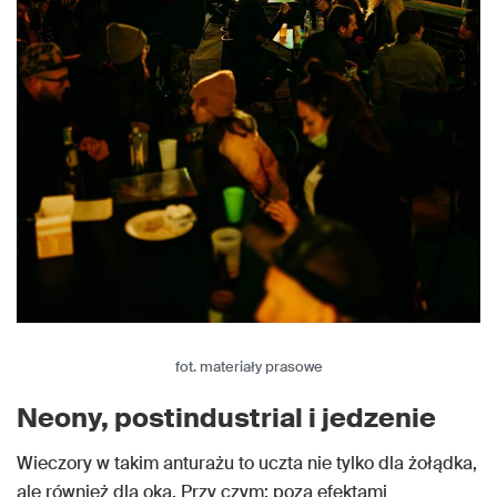
fot. materiały prasowe
Neony, postindustrial i jedzenie
Wieczory w takim anturażu to uczta nie tylko dla żołądka,
ale również dla oka. Przy czym: poza efektami